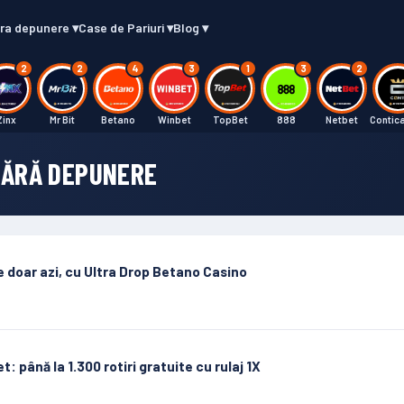
ra depunere ▾
Case de Pariuri ▾
Blog ▾
2
2
4
3
1
3
2
Zinx
Mr Bit
Betano
Winbet
TopBet
888
Netbet
Contic
 FĂRĂ DEPUNERE
e doar azi, cu Ultra Drop Betano Casino
 până la 1.300 rotiri gratuite cu rulaj 1X