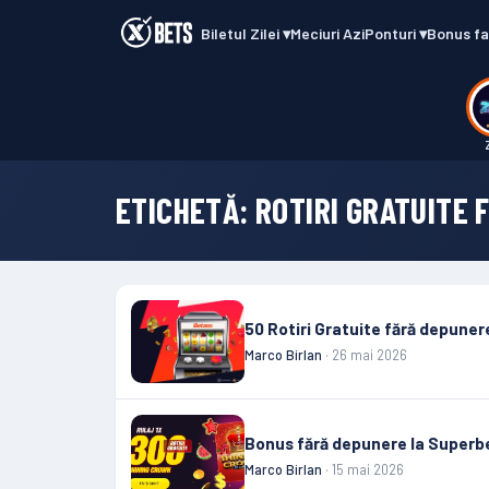
Biletul Zilei ▾
Meciuri Azi
Ponturi ▾
Bonus fa
ETICHETĂ:
ROTIRI GRATUITE
50 Rotiri Gratuite fără depuner
Marco Birlan
· 26 mai 2026
Bonus fără depunere la Superbet:
Marco Birlan
· 15 mai 2026