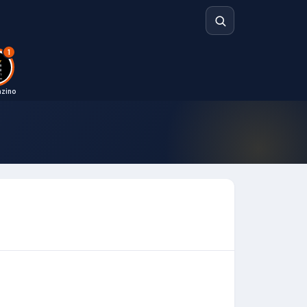
1
azino