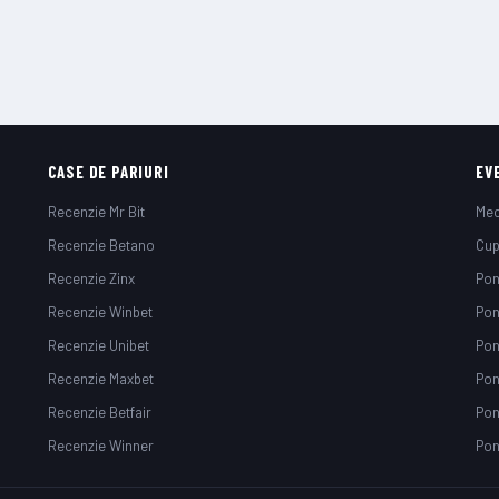
CASE DE PARIURI
EV
Recenzie Mr Bit
Mec
Recenzie Betano
Cup
Recenzie Zinx
Pon
Recenzie Winbet
Pon
Recenzie Unibet
Pon
Recenzie Maxbet
Pon
Recenzie Betfair
Pon
Recenzie Winner
Pon