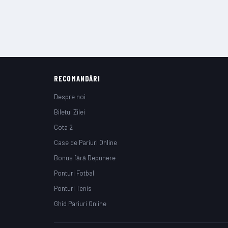
RECOMANDĂRI
Despre noi
Biletul Zilei
Cota 2
Case de Pariuri Online
Bonus fără Depunere
Ponturi Fotbal
Ponturi Tenis
Ghid Pariuri Online