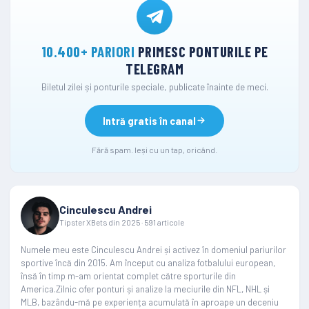
10.400+ PARIORI
PRIMESC PONTURILE PE
TELEGRAM
Biletul zilei și ponturile speciale, publicate înainte de meci.
Intră gratis în canal
Fără spam. Ieși cu un tap, oricând.
Cinculescu Andrei
Tipster XBets din 2025 · 591 articole
Numele meu este Cinculescu Andrei și activez în domeniul pariurilor
sportive încă din 2015. Am început cu analiza fotbalului european,
însă în timp m-am orientat complet către sporturile din
America.Zilnic ofer ponturi și analize la meciurile din NFL, NHL și
MLB, bazându-mă pe experiența acumulată în aproape un deceniu