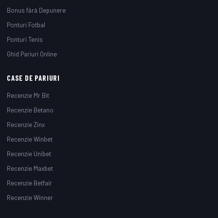
Bonus fără Depunere
Ponturi Fotbal
Ponturi Tenis
Ghid Pariuri Online
CASE DE PARIURI
Recenzie Mr Bit
Recenzie Betano
Recenzie Zinx
Recenzie Winbet
Recenzie Unibet
Recenzie Maxbet
Recenzie Betfair
Recenzie Winner