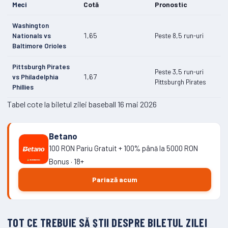
Meci
Cotă
Pronostic
Washington
Nationals vs
1,65
Peste 8,5 run-uri
Baltimore Orioles
Pittsburgh Pirates
Peste 3,5 run-uri
vs Philadelphia
1,67
Pittsburgh Pirates
Phillies
Tabel cote la biletul zilei baseball 16 mai 2026
Betano
100 RON Pariu Gratuit + 100% până la 5000 RON
Bonus · 18+
Pariază acum
TOT CE TREBUIE SĂ ȘTII DESPRE BILETUL ZILEI