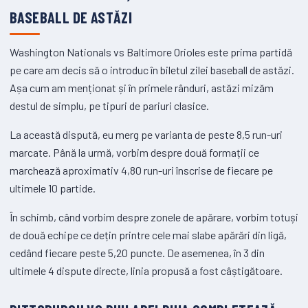
BASEBALL DE ASTĂZI
Washington Nationals vs Baltimore Orioles este prima partidă
pe care am decis să o introduc în biletul zilei baseball de astăzi.
Așa cum am menționat și în primele rânduri, astăzi mizăm
destul de simplu, pe tipuri de pariuri clasice.
La această dispută, eu merg pe varianta de peste 8,5 run-uri
marcate. Până la urmă, vorbim despre două formații ce
marchează aproximativ 4,80 run-uri înscrise de fiecare pe
ultimele 10 partide.
În schimb, când vorbim despre zonele de apărare, vorbim totuși
de două echipe ce dețin printre cele mai slabe apărări din ligă,
cedând fiecare peste 5,20 puncte. De asemenea, în 3 din
ultimele 4 dispute directe, linia propusă a fost câștigătoare.