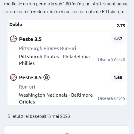
medie de un run permis la sub 1,60 inning-uri. Astfel, sunt șanse
foarte mari să vedem minim 4 run-uri marcate de Pittsburgh.
Biletul zilei baseball 16 mai 2026