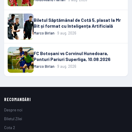
Biletul Săptămânal de Cotă 5, plasat la Mr
Bit și format cu Inteligența Artificială
Marco Birlan
· 9 aug. 2026
FC Botoșani vs Corvinul Hunedoara,
Ponturi Pariuri Superliga, 10.08.2026
Marco Birlan
· 9 aug. 2026
RECOMANDĂRI
Despre noi
Biletul Zilei
Cota 2