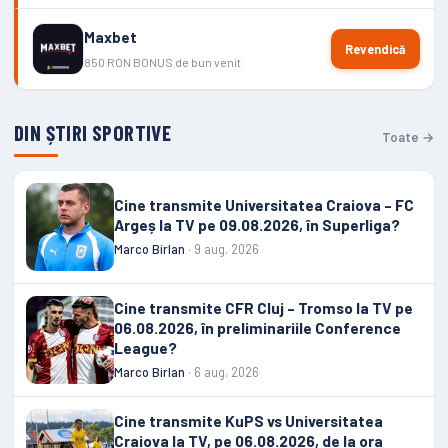
Maxbet
Revendică
850 RON BONUS de bun venit
DIN ȘTIRI SPORTIVE
Toate →
Cine transmite Universitatea Craiova – FC
Argeș la TV pe 09.08.2026, în Superliga?
Marco Birlan
· 9 aug. 2026
Cine transmite CFR Cluj – Tromso la TV pe
06.08.2026, în preliminariile Conference
League?
Marco Birlan
· 6 aug. 2026
Cine transmite KuPS vs Universitatea
Craiova la TV, pe 06.08.2026, de la ora