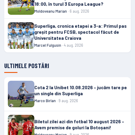
18:00, în turul 3 Europa League?
Moldoveanu Marian
· 6 aug. 2026
Superliga, cronica etapei a 3-a: Primul pas
greșit pentru FCSB, spectacol făcut de
Universitatea Craiova
Marcel Fulgusin
· 4 aug. 2026
ULTIMELE POSTĂRI
Cota 2 la Unibet 10.08.2026 – jucăm tare pe
un single din Superliga
Marco Birlan
· 9 aug. 2026
Biletul zilei azi din fotbal 10 august 2026 –
Avem premise de goluri la Botoșani!
Moldoveanu Marian
· 9 aug. 2026