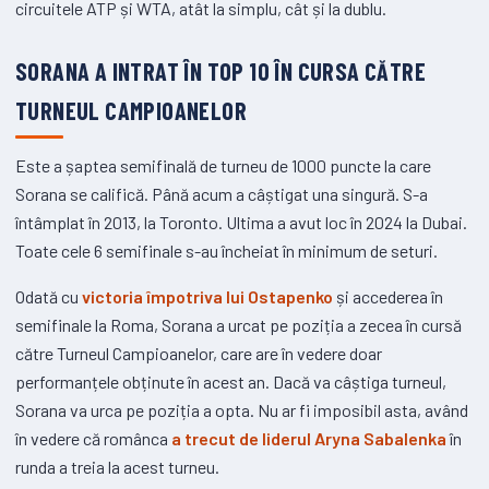
circuitele ATP și WTA, atât la simplu, cât și la dublu.
SORANA A INTRAT ÎN TOP 10 ÎN CURSA CĂTRE
TURNEUL CAMPIOANELOR
Este a șaptea semifinală de turneu de 1000 puncte la care
Sorana se califică. Până acum a câștigat una singură. S-a
întâmplat în 2013, la Toronto. Ultima a avut loc în 2024 la Dubai.
Toate cele 6 semifinale s-au încheiat în minimum de seturi.
Odată cu
victoria împotriva lui Ostapenko
și accederea în
semifinale la Roma, Sorana a urcat pe poziția a zecea în cursă
către Turneul Campioanelor, care are în vedere doar
performanțele obținute în acest an. Dacă va câștiga turneul,
Sorana va urca pe poziția a opta. Nu ar fi imposibil asta, având
în vedere că românca
a trecut de liderul Aryna Sabalenka
în
runda a treia la acest turneu.