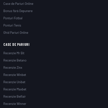
Case de Pariuri Online
Bonus fără Depunere
Ponturi Fotbal
Ponturi Tenis
Ghid Pariuri Online
CASE DE PARIURI
Recenzie Mr Bit
Recenzie Betano
Recenzie Zinx
Recenzie Winbet
Recenzie Unibet
Recenzie Maxbet
Recenzie Betfair
Recenzie Winner