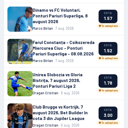
Dinamo vs FC Voluntari,
COTĂ
Ponturi Pariuri Superliga, 8
1.57
august 2026
● În așteptare
Marco Birlan
· 7 aug. 2026
Farul Constanța – Csikszereda
COTĂ
Miercurea Ciuc – Ponturi
1.52
Pariuri Superliga – 08.08.2026
● În așteptare
Marco Birlan
· 7 aug. 2026
Unirea Slobozia vs Gloria
COTĂ
Bistrița, 7 august 2026,
1.78
Ponturi Pariuri Liga 2
● În așteptare
Dragan Cristian
· 6 aug. 2026
Club Brugge vs Kortrijk, 7
COTĂ
august 2026, Bet Builder în
3.00
cota 3 din Jupiler League
● În așteptare
Dragan Cristian
· 6 aug. 2026