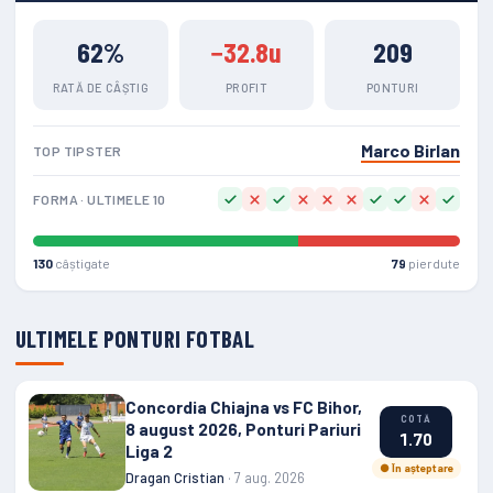
62%
−32.8u
209
RATĂ DE CÂȘTIG
PROFIT
PONTURI
Marco Birlan
TOP TIPSTER
FORMA · ULTIMELE 10
130
câștigate
79
pierdute
ULTIMELE PONTURI FOTBAL
Concordia Chiajna vs FC Bihor,
COTĂ
8 august 2026, Ponturi Pariuri
1.70
Liga 2
● În așteptare
Dragan Cristian
· 7 aug. 2026