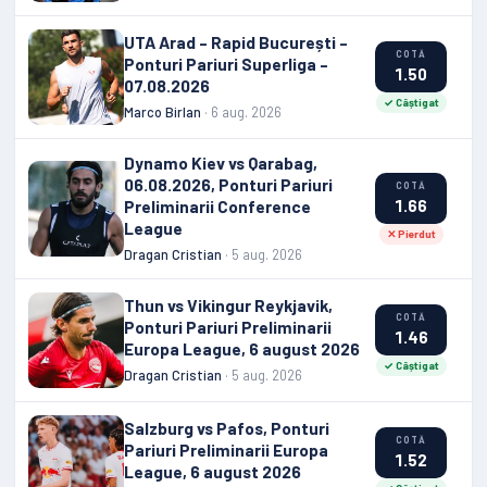
UTA Arad – Rapid București –
COTĂ
Ponturi Pariuri Superliga –
1.50
07.08.2026
✓ Câștigat
Marco Birlan
· 6 aug. 2026
Dynamo Kiev vs Qarabag,
06.08.2026, Ponturi Pariuri
COTĂ
Preliminarii Conference
1.66
League
✕ Pierdut
Dragan Cristian
· 5 aug. 2026
Thun vs Vikingur Reykjavik,
COTĂ
Ponturi Pariuri Preliminarii
1.46
Europa League, 6 august 2026
✓ Câștigat
Dragan Cristian
· 5 aug. 2026
Salzburg vs Pafos, Ponturi
COTĂ
Pariuri Preliminarii Europa
1.52
League, 6 august 2026