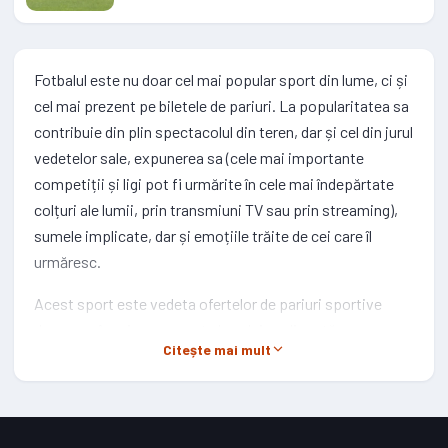
Fotbalul este nu doar cel mai popular sport din lume, ci și
cel mai prezent pe biletele de pariuri. La popularitatea sa
contribuie din plin spectacolul din teren, dar și cel din jurul
vedetelor sale, expunerea sa (cele mai importante
competiții și ligi pot fi urmărite în cele mai îndepărtate
colțuri ale lumii, prin transmiuni TV sau prin streaming),
sumele implicate, dar și emoțiile trăite de cei care îl
urmăresc.
Acest sport este vedeta ofertelor de pariuri sportive
deoarece în orice moment al anului se dispută o
Citește mai mult
competiție undeva în lume, desfășurarea sa permite
deschiderea unui număr mare de piețe de pariere, iar
rezultatele sunt de multe ori imprevizibile. Pentru că ne-
am propus să catalizăm o comunitate de pariori