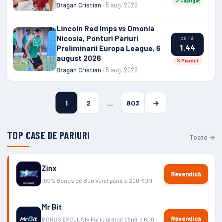
✓ Câștigat
Dragan Cristian
· 5 aug. 2026
Lincoln Red Imps vs Omonia
Nicosia, Ponturi Pariuri
COTĂ
Preliminarii Europa League, 6
1.44
august 2026
✕ Pierdut
Dragan Cristian
· 5 aug. 2026
1
2
…
803
→
TOP CASE DE PARIURI
Toate →
Zinx
Revendică
100% Bonus de Bun Venit până la 200 RON
Mr Bit
Revendică
BONUS EXCLUSIV Pariu gratuit până la 600