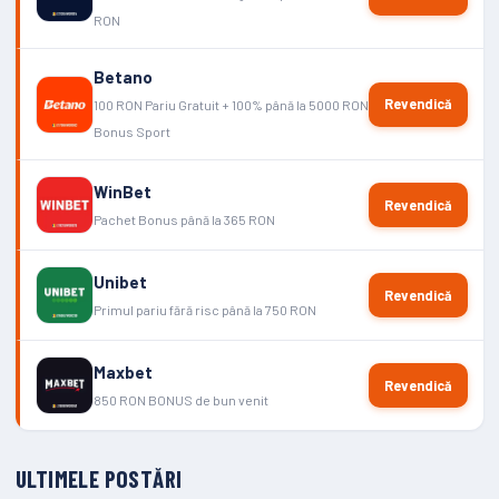
RON
Betano
Revendică
100 RON Pariu Gratuit + 100% până la 5000 RON
Bonus Sport
WinBet
Revendică
Pachet Bonus până la 365 RON
Unibet
Revendică
Primul pariu fără risc până la 750 RON
Maxbet
Revendică
850 RON BONUS de bun venit
ULTIMELE POSTĂRI