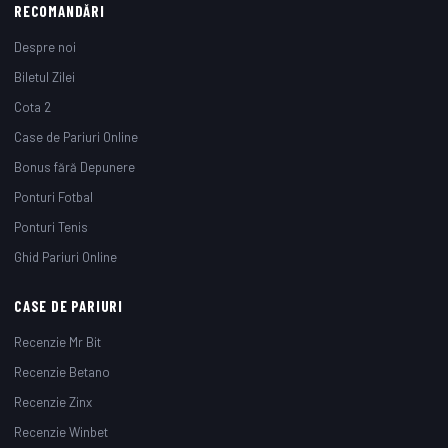
RECOMANDĂRI
informați, am căutat și, credem noi, am găsit o echipă de
tipsteri care să identifice cele mai bune ponturi fotbal
Despre noi
pentru un număr mare de meciuri.
Biletul Zilei
Cota 2
CELE MAI TARI PONTURI FOTBAL SUNT PE
Case de Pariuri Online
XBETS
Bonus fără Depunere
Ponturi Fotbal
Echipa noastră de specialiști este alcătuită din oameni
Ponturi Tenis
implicați activ în fenomenul fotbalistic sau din persoane
Ghid Pariuri Online
cu un deosebit simț al anticipației. Aceștia vor analiza în
detaliu principalele meciuri și vor propune ponturi fotbal
CASE DE PARIURI
azi în baza celor mai noi informații.
Recenzie Mr Bit
Suntem conștienți că timpul ne presează mai mult ca
Recenzie Betano
niciodată. Sunt din ce în ce mai rare momentele de pauză
Recenzie Zinx
în care să putem face propria analiză a unui meci, pornind
de la culegerea de informații, până la verificarea și
Recenzie Winbet