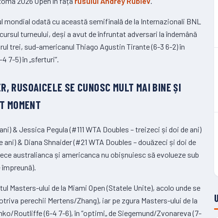
a Roma 2026 Open în fața
rusului Andrey Rublev
.
ul mondial odată cu această semifinală de la Internazionali BNL
ursul turneului, deși a avut de înfruntat adversari la îndemână
rul trei, sud-americanul Thiago Agustin Tirante (6-3 6-2) în
-4 7-5) în „sferturi”.
, RUSOAICELE SE CUNOSC MULT MAI BINE ȘI
ST MOMENT
ni) & Jessica Pegula (#111 WTA Doubles – treizeci și doi de ani)
ani) & Diana Shnaider (#21 WTA Doubles – douăzeci și doi de
oarece australianca și americanca nu obișnuiesc să evolueze sub
e împreună).
tul Masters-ului de la Miami Open (Statele Unite), acolo unde se
mpotriva perechii Mertens/Zhang), iar pe zgura Masters-ului de la
ko/Routliffe (6-4 7-6), în ”optimi„ de Siegemund/Zvonareva (7-