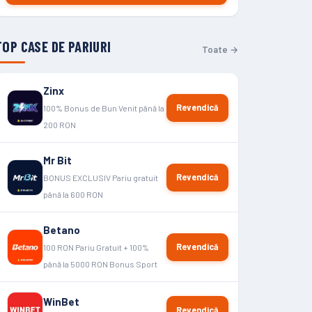
TOP CASE DE PARIURI
Toate →
Zinx
Revendică
100% Bonus de Bun Venit până la
200 RON
Mr Bit
Revendică
BONUS EXCLUSIV Pariu gratuit
până la 600 RON
Betano
Revendică
100 RON Pariu Gratuit + 100%
până la 5000 RON Bonus Sport
WinBet
Revendică