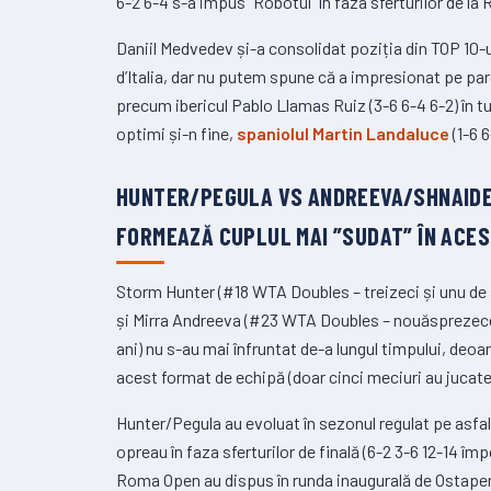
6-2 6-4 s-a impus ”Robotul” în faza sferturilor de l
Daniil Medvedev și-a consolidat poziția din TOP 10-
d’Italia, dar nu putem spune că a impresionat pe parc
precum ibericul Pablo Llamas Ruiz (3-6 6-4 6-2) în tu
optimi și-n fine,
spaniolul Martin Landaluce
(1-6 6
HUNTER/PEGULA VS ANDREEVA/SHNAIDER
FORMEAZĂ CUPLUL MAI ”SUDAT” ÎN ACE
Storm Hunter (#18 WTA Doubles – treizeci și unu de a
și Mirra Andreeva (#23 WTA Doubles – nouăsprezece 
ani) nu s-au mai înfruntat de-a lungul timpului, de
acest format de echipă (doar cinci meciuri au jucat
Hunter/Pegula au evoluat în sezonul regulat pe asfal
opreau în faza sferturilor de finală (6-2 3-6 12-14 î
Roma Open au dispus în runda inaugurală de Ostapen