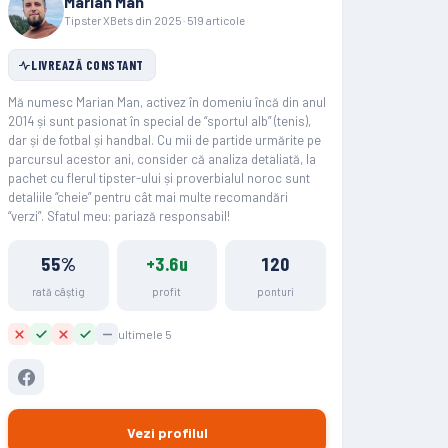
Marian Man
Tipster XBets din 2025 · 519 articole
LIVREAZĂ CONSTANT
Mă numesc Marian Man, activez în domeniu încă din anul
2014 și sunt pasionat în special de “sportul alb” (tenis),
dar și de fotbal și handbal. Cu mii de partide urmărite pe
parcursul acestor ani, consider că analiza detaliată, la
pachet cu flerul tipster-ului și proverbialul noroc sunt
detaliile “cheie” pentru cât mai multe recomandări
“verzi”. Sfatul meu: pariază responsabil!
55%
+3.6u
120
rată câștig
profit
ponturi
ultimele 5
Vezi profilul