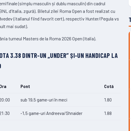
emifinale (simplu masculin și dublu masculin) din cadrul
BNL d’Italia, zgură). Biletul zilei Roma Open a fost realizat cu
dvedev (italianul fiind favorit cert), respectiv Hunter/Pegula vs
ult mai sudat).
nia turneul Masters de la Roma 2026 Open (Italia).
COTA 3.38 DINTR-UN „UNDER” ȘI-UN HANDICAP LA
O
Ora
Pont
Cotă
20:00
sub 19,5 game-uri în meci
1.80
21:30
-1,5 game-uri Andreeva/Shnaider
1.88