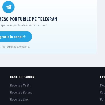
MESC PONTURILE PE TELEGRAM
le speciale, publicate înainte de meci.
gratis în canal
 Ieși cu un tap, oricând.
CASE DE PARIURI
EV
Recenzie Mr Bit
Mec
Recenzie Betano
Cup
Recenzie Zinx
Pon