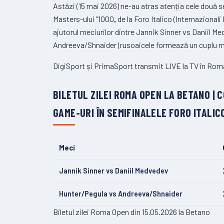
Astăzi (15 mai 2026) ne-au atras atenția cele două s
Masters-ului ”1000„ de la Foro Italico (Internazionali 
ajutorul meciurilor dintre Jannik Sinner vs Daniil Me
Andreeva/Shnaider (rusoaicele formează un cuplu m
DigiSport și PrimaSport transmit LIVE la TV în Româ
BILETUL ZILEI ROMA OPEN LA BETANO | 
GAME-URI ÎN SEMIFINALELE FORO ITALIC
Meci
Jannik Sinner vs Daniil Medvedev
Hunter/Pegula vs Andreeva/Shnaider
Biletul zilei Roma Open din 15.05.2026 la Betano