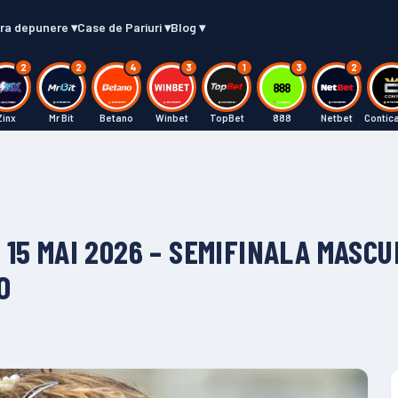
ra depunere ▾
Case de Pariuri ▾
Blog ▾
2
2
4
3
1
3
2
Zinx
Mr Bit
Betano
Winbet
TopBet
888
Netbet
Contic
 15 MAI 2026 – SEMIFINALA MASCU
O