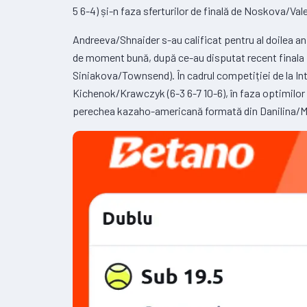
5 6-4) și-n faza sferturilor de finală de Noskova/Val
Andreeva/Shnaider s-au calificat pentru al doilea an l
de moment bună, după ce-au disputat recent finala M
Siniakova/Townsend). În cadrul competiției de la Inte
Kichenok/Krawczyk (6-3 6-7 10-6), în faza optimilor d
perechea kazaho-americană formată din Danilina/M