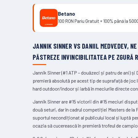
Betano
100 RON Pariu Gratuit + 100% până la 500
JANNIK SINNER VS DANIIL MEDVEDEV, NE
PĂSTREZE INVINCIBILITATEA PE ZGURĂ 
Jannik Sinner (#1 ATP – douăzeci și patru de ani) și 
premieră absolută pe acest tip de suprafață de joc le
hard outdoor/indoor și iarbă în meciurile directe co
Jannik Sinner are #15 victorii din #15 meciuri disput
două seturi, dar în cadrul competiției Masters de la 
suportul necondiționat al publicului local și luptă pe
ocazia să cucerească în premieră trofeul de campion,