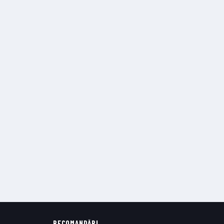
RECOMANDĂRI