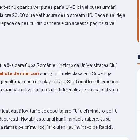
bet nu doar că vei putea paria LIVE, ci vei putea urmări
 la ora 20:00 și te vei bucura de un stream HD. Dacă nu ai deja
 repede de pe unul din bannerele din această pagină și vei
 a 8-a oară Cupa României, în timp ce Universitatea Cluj
aliste de miercuri
sunt și primele clasate în Superliga
n penultima rundă din play-off, pe Stadionul Ion Oblemenco.
a, însă în cazul unui rezultat de egalitate suspansul va fi
ficat după loviturile de departajare. ”U” a eliminat-o pe FC
București. Moralul este unul bun în ambele tabere, după
a rămas pe primul loc, iar clujenii au învins-o pe Rapid).