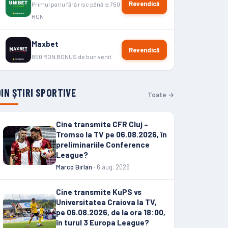
Revendică
Primul pariu fără risc până la 750
RON
Maxbet
Revendică
850 RON BONUS de bun venit
DIN ȘTIRI SPORTIVE
Toate →
Cine transmite CFR Cluj –
Tromso la TV pe 06.08.2026, în
preliminariile Conference
League?
Marco Birlan
· 6 aug. 2026
Cine transmite KuPS vs
Universitatea Craiova la TV,
pe 06.08.2026, de la ora 18:00,
în turul 3 Europa League?