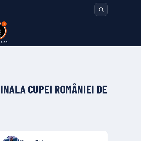
1
azino
FINALA CUPEI ROMÂNIEI DE