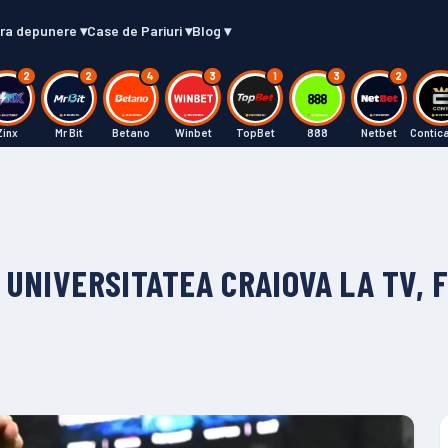
ra depunere ▾
Case de Pariuri ▾
Blog ▾
2
2
4
3
1
3
2
Zinx
Mr Bit
Betano
Winbet
TopBet
888
Netbet
Contic
 UNIVERSITATEA CRAIOVA LA TV, 