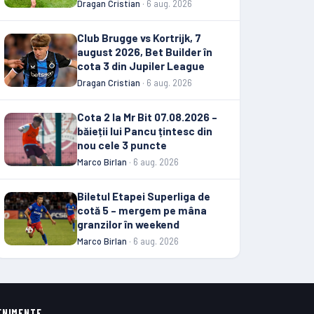
Dragan Cristian
· 6 aug. 2026
Club Brugge vs Kortrijk, 7
august 2026, Bet Builder în
cota 3 din Jupiler League
Dragan Cristian
· 6 aug. 2026
Cota 2 la Mr Bit 07.08.2026 –
băieții lui Pancu țintesc din
nou cele 3 puncte
Marco Birlan
· 6 aug. 2026
Biletul Etapei Superliga de
cotă 5 – mergem pe mâna
granzilor în weekend
Marco Birlan
· 6 aug. 2026
ENIMENTE