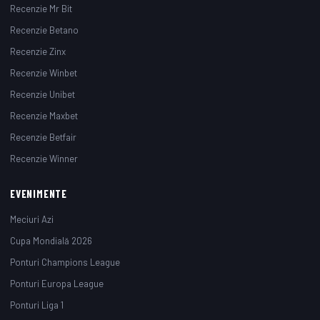
Recenzie Mr Bit
Recenzie Betano
Recenzie Zinx
Recenzie Winbet
Recenzie Unibet
Recenzie Maxbet
Recenzie Betfair
Recenzie Winner
EVENIMENTE
Meciuri Azi
Cupa Mondială 2026
Ponturi Champions League
Ponturi Europa League
Ponturi Liga 1