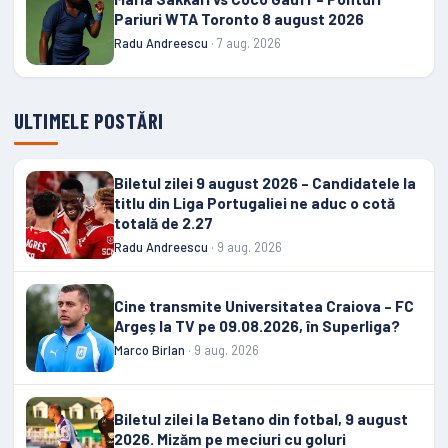
Pariuri WTA Toronto 8 august 2026
Radu Andreescu
· 7 aug. 2026
ULTIMELE POSTĂRI
Biletul zilei 9 august 2026 – Candidatele la
titlu din Liga Portugaliei ne aduc o cotă
totală de 2.27
Radu Andreescu
· 9 aug. 2026
Cine transmite Universitatea Craiova – FC
Argeș la TV pe 09.08.2026, în Superliga?
Marco Birlan
· 9 aug. 2026
Biletul zilei la Betano din fotbal, 9 august
2026. Mizăm pe meciuri cu goluri