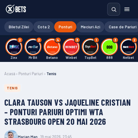
Biletul Zilei
Cota 2
Ponturi
Meciuri Azi
Case de Pariuri
2
2
4
3
1
3
2
Zinx
Mr Bit
Betano
Winbet
TopBet
888
Netbet
Acasă
›
Ponturi Pariuri
›
Tenis
TENIS
CLARA TAUSON VS JAQUELINE CRISTIAN
– PONTURI PARIURI OPTIMI WTA
STRASBOURG OPEN 20 MAI 2026
Marian Man
· 19 mai 2026, 23:45