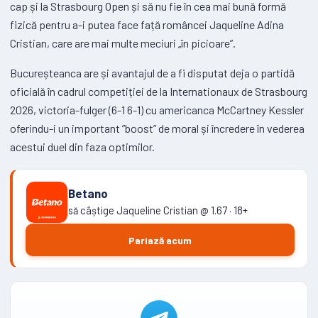
cap și la Strasbourg Open și să nu fie în cea mai bună formă
fizică pentru a-i putea face față româncei Jaqueline Adina
Cristian, care are mai multe meciuri „în picioare”.
Bucureșteanca are și avantajul de a fi disputat deja o partidă
oficială în cadrul competiției de la Internationaux de Strasbourg
2026, victoria-fulger (6-1 6-1) cu americanca McCartney Kessler
oferindu-i un important ”boost” de moral și încredere în vederea
acestui duel din faza optimilor.
Betano
să câștige Jaqueline Cristian @ 1.67 · 18+
Pariază acum