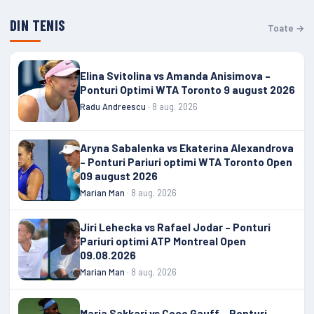
DIN TENIS
Toate →
Elina Svitolina vs Amanda Anisimova –
Ponturi Optimi WTA Toronto 9 august 2026
Radu Andreescu
· 8 aug. 2026
Aryna Sabalenka vs Ekaterina Alexandrova
– Ponturi Pariuri optimi WTA Toronto Open
09 august 2026
Marian Man
· 8 aug. 2026
Jiri Lehecka vs Rafael Jodar – Ponturi
Pariuri optimi ATP Montreal Open
09.08.2026
Marian Man
· 8 aug. 2026
Maria Sakkari vs Coco Gauff – Ponturi