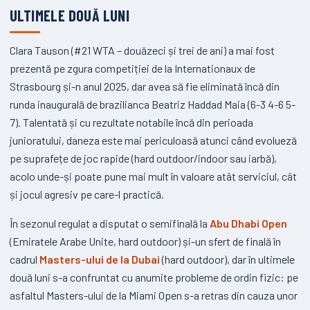
ULTIMELE DOUĂ LUNI
Clara Tauson (#21 WTA – douăzeci și trei de ani) a mai fost
prezentă pe zgura competiției de la Internationaux de
Strasbourg și-n anul 2025, dar avea să fie eliminată încă din
runda inaugurală de brazilianca Beatriz Haddad Maia (6-3 4-6 5-
7). Talentată și cu rezultate notabile încă din perioada
junioratului, daneza este mai periculoasă atunci când evolueză
pe suprafețe de joc rapide (hard outdoor/indoor sau iarbă),
acolo unde-și poate pune mai mult în valoare atât serviciul, cât
și jocul agresiv pe care-l practică.
În sezonul regulat a disputat o semifinală la
Abu Dhabi Open
(Emiratele Arabe Unite, hard outdoor) și-un sfert de finală în
cadrul
Masters-ului de la Dubai
(hard outdoor), dar în ultimele
două luni s-a confruntat cu anumite probleme de ordin fizic: pe
asfaltul Masters-ului de la Miami Open s-a retras din cauza unor