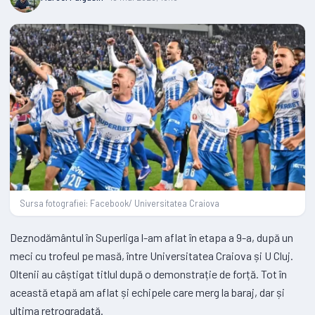
Sursa fotografiei: Facebook/ Universitatea Craiova
Deznodământul în Superliga l-am aflat în etapa a 9-a, după un
meci cu trofeul pe masă, între Universitatea Craiova și U Cluj.
Oltenii au câștigat titlul după o demonstrație de forță. Tot în
această etapă am aflat și echipele care merg la baraj, dar și
ultima retrogradată.