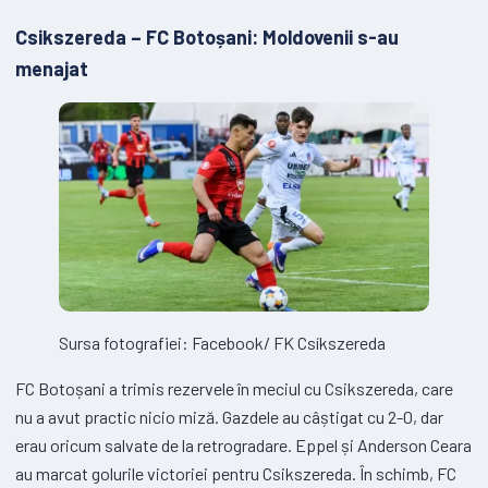
Csikszereda – FC Botoșani: Moldovenii s-au
menajat
Sursa fotografiei: Facebook/ FK Csíkszereda
FC Botoșani a trimis rezervele în meciul cu Csikszereda, care
nu a avut practic nicio miză. Gazdele au câștigat cu 2-0, dar
erau oricum salvate de la retrogradare. Eppel și Anderson Ceara
au marcat golurile victoriei pentru Csikszereda. În schimb, FC