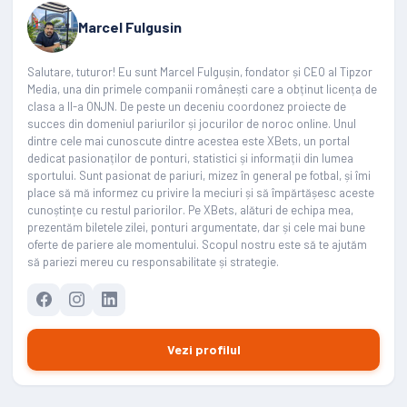
Marcel Fulgusin
Salutare, tuturor! Eu sunt Marcel Fulgușin, fondator și CEO al Tipzor
Media, una din primele companii românești care a obținut licența de
clasa a ll-a ONJN. De peste un deceniu coordonez proiecte de
succes din domeniul pariurilor și jocurilor de noroc online. Unul
dintre cele mai cunoscute dintre acestea este XBets, un portal
dedicat pasionaților de ponturi, statistici și informații din lumea
sportului. Sunt pasionat de pariuri, mizez în general pe fotbal, și îmi
place să mă informez cu privire la meciuri și să împărtășesc aceste
cunoștințe cu restul pariorilor. Pe XBets, alături de echipa mea,
prezentăm biletele zilei, ponturi argumentate, dar și cele mai bune
oferte de pariere ale momentului. Scopul nostru este să te ajutăm
să pariezi mereu cu responsabilitate și strategie.
Vezi profilul