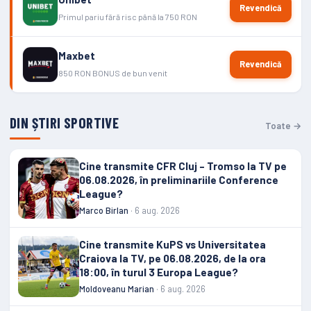
Revendică
Primul pariu fără risc până la 750 RON
Maxbet
Revendică
850 RON BONUS de bun venit
DIN ȘTIRI SPORTIVE
Toate →
Cine transmite CFR Cluj – Tromso la TV pe
06.08.2026, în preliminariile Conference
League?
Marco Birlan
· 6 aug. 2026
Cine transmite KuPS vs Universitatea
Craiova la TV, pe 06.08.2026, de la ora
18:00, în turul 3 Europa League?
Moldoveanu Marian
· 6 aug. 2026