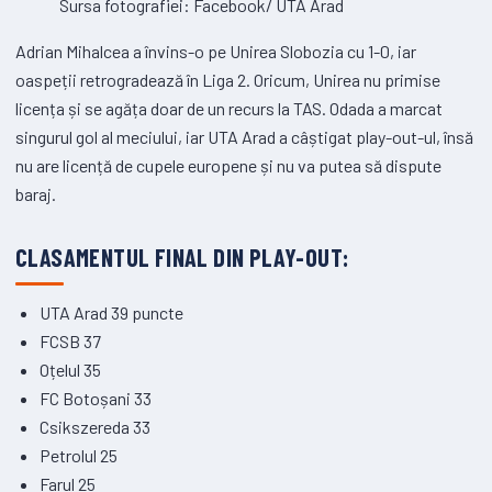
Sursa fotografiei: Facebook/ UTA Arad
Adrian Mihalcea a învins-o pe Unirea Slobozia cu 1-0, iar
oaspeții retrogradează în Liga 2. Oricum, Unirea nu primise
licența și se agăța doar de un recurs la TAS. Odada a marcat
singurul gol al meciului, iar UTA Arad a câștigat play-out-ul, însă
nu are licență de cupele europene și nu va putea să dispute
baraj.
CLASAMENTUL FINAL DIN PLAY-OUT:
UTA Arad 39 puncte
FCSB 37
Oțelul 35
FC Botoșani 33
Csikszereda 33
Petrolul 25
Farul 25