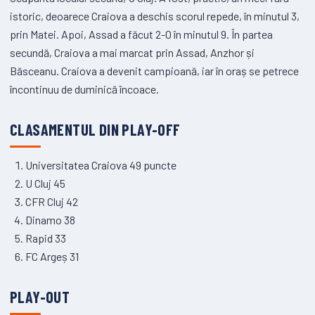
istoric, deoarece Craiova a deschis scorul repede, în minutul 3,
prin Matei. Apoi, Assad a făcut 2-0 în minutul 9. În partea
secundă, Craiova a mai marcat prin Assad, Anzhor și
Băsceanu. Craiova a devenit campioană, iar în oraș se petrece
încontinuu de duminică încoace.
CLASAMENTUL DIN PLAY-OFF
Universitatea Craiova 49 puncte
U Cluj 45
CFR Cluj 42
Dinamo 38
Rapid 33
FC Argeș 31
PLAY-OUT