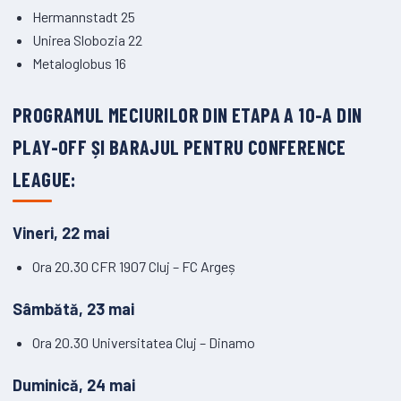
Hermannstadt 25
Unirea Slobozia 22
Metaloglobus 16
PROGRAMUL MECIURILOR DIN ETAPA A 10-A DIN
PLAY-OFF ȘI BARAJUL PENTRU CONFERENCE
LEAGUE:
Vineri, 22 mai
Ora 20.30 CFR 1907 Cluj – FC Argeș
Sâmbătă, 23 mai
Ora 20.30 Universitatea Cluj – Dinamo
Duminică, 24 mai