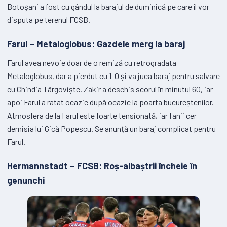
Botoșani a fost cu gândul la barajul de duminică pe care îl vor
disputa pe terenul FCSB.
Farul – Metaloglobus: Gazdele merg la baraj
Farul avea nevoie doar de o remiză cu retrogradata
Metaloglobus, dar a pierdut cu 1-0 și va juca baraj pentru salvare
cu Chindia Târgoviște. Zakir a deschis scorul în minutul 60, iar
apoi Farul a ratat ocazie după ocazie la poarta bucureștenilor.
Atmosfera de la Farul este foarte tensionată, iar fanii cer
demisia lui Gică Popescu. Se anunță un baraj complicat pentru
Farul.
Hermannstadt – FCSB: Roș-albaștrii încheie în
genunchi