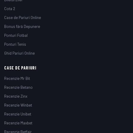
re
ȘI
100 LEI Pariu Gratuit Fără Rulaj
Cota 2
VEZI
Case de Pariuri Online
CE
Bonus fără Depunere
BONUS
Ponturi Fotbal
PRIMEȘTI
Ponturi Tenis
500 Rotiri Gratuite Fără Rulaj
Ghid Pariuri Online
150 Rotiri Gratuite Rulaj 1X
CASE DE PARIURI
Recenzie Mr Bit
XBets
Recenzie Betano
Recenzie Zinx
Recenzie Winbet
Recenzie Unibet
Adresa
Recenzie Maxbet
de
Recenzie Betfair
e-