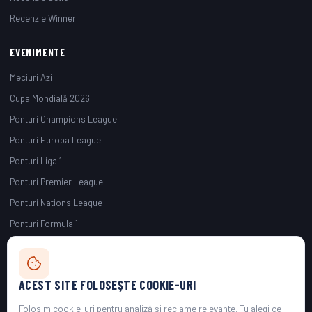
mail
Recenzie Winner
*
EVENIMENTE
Meciuri Azi
Sunt de acord să
primesc
Cupa Mondială 2026
newsletterul
Ponturi Champions League
XBets și am citit
Politica de
Ponturi Europa League
confidențialitate.
Mă pot dezabona
Ponturi Liga 1
oricând, dintr-un
Ponturi Premier League
click.
*
Ponturi Nations League
Învârte
Ponturi Formula 1
roata
Nu
Decizia ONJN nr.191/17.04.2026, Licența: L2260797Y001731
acum
ACEST SITE FOLOSEȘTE COOKIE-URI
Accesul interzis persoanelor sub 18 ani
Joc responsabil!
Folosim cookie-uri pentru analiză și reclame relevante. Tu alegi ce
Politica