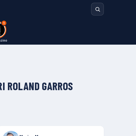
1
azino
ĂRI ROLAND GARROS