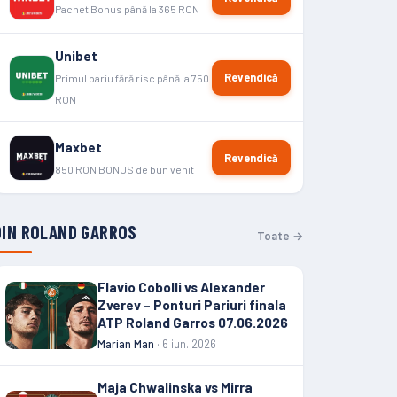
Pachet Bonus până la 365 RON
Unibet
Revendică
Primul pariu fără risc până la 750
RON
Maxbet
Revendică
850 RON BONUS de bun venit
DIN ROLAND GARROS
Toate →
Flavio Cobolli vs Alexander
Zverev – Ponturi Pariuri finala
ATP Roland Garros 07.06.2026
Marian Man
· 6 iun. 2026
Maja Chwalinska vs Mirra