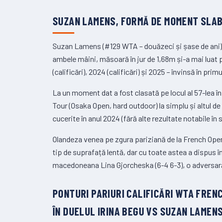
SUZAN LAMENS, FORMĂ DE MOMENT SLA
Suzan Lamens (#129 WTA – douăzeci și șase de ani)
ambele mâini, măsoară în jur de 1,68m și-a mai luat 
(calificări), 2024 (calificări) și 2025 – învinsă în pr
La un moment dat a fost clasată pe locul al 57-lea în
Tour (Osaka Open, hard outdoor) la simplu și altul de
cucerite în anul 2024 (fără alte rezultate notabile în
Olandeza venea pe zgura pariziană de la French Open 
tip de suprafață lentă, dar cu toate astea a dispus în
macedoneana Lina Gjorcheska (6-4 6-3), o adversară
PONTURI PARIURI CALIFICĂRI WTA FREN
ÎN DUELUL IRINA BEGU VS SUZAN LAMEN