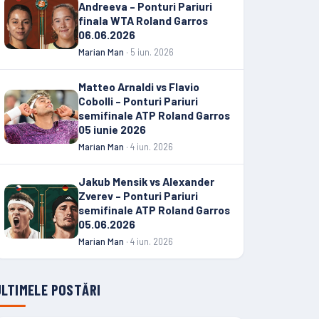
Andreeva – Ponturi Pariuri
finala WTA Roland Garros
06.06.2026
Marian Man
· 5 iun. 2026
Matteo Arnaldi vs Flavio
Cobolli – Ponturi Pariuri
semifinale ATP Roland Garros
05 iunie 2026
Marian Man
· 4 iun. 2026
Jakub Mensik vs Alexander
Zverev – Ponturi Pariuri
semifinale ATP Roland Garros
05.06.2026
Marian Man
· 4 iun. 2026
ULTIMELE POSTĂRI