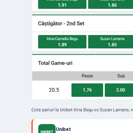
Cote pariuri la Unibet Irina Begu vs Suzan Lamens, n
Unibet