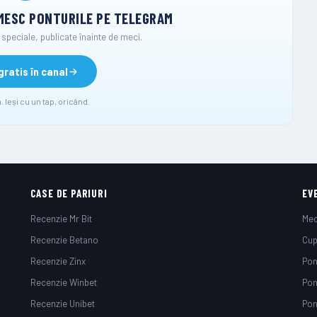
MESC PONTURILE PE TELEGRAM
le speciale, publicate înainte de meci.
gratis în canal
 Ieși cu un tap, oricând.
CASE DE PARIURI
EV
Recenzie Mr Bit
Mec
Recenzie Betano
Cup
Recenzie Zinx
Pon
Recenzie Winbet
Pon
Recenzie Unibet
Pon