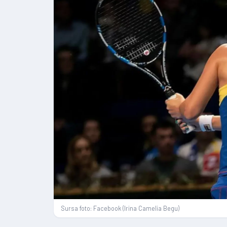
Sursa foto: Facebook (Irina Camelia Begu)