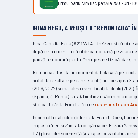
Primul pariu fără risc până la 750 RON · 18+
IRINA BEGU, A REUȘIT O ”REMONTADA” ÎN
Irina-Camelia Begu (#211 WTA – treizeci și cinci de a
după ce-a cucerit trofeul de campioană pe zgura de l
pauză temporară pentru ”recuperare fizică, dar și m
Românca a fost la un moment dat clasată pe locul al 22
notabile rezultate pe care le-a obținut pe zgura Gran
(2016, 2022) și mai ales o semifinală la dublu (2021).
(Spania) și Roma (Italia), fiind învinsă în runda inau
și-n calificări la Foro Italico de
ruso-austriaca An
În primul tur al calificărilor de la French Open, bucu
impus în ”decisiv” în fața bulgăroaicei Elizara Yane
1-3 (plusul de experiență și-a spus cuvântul în aceas