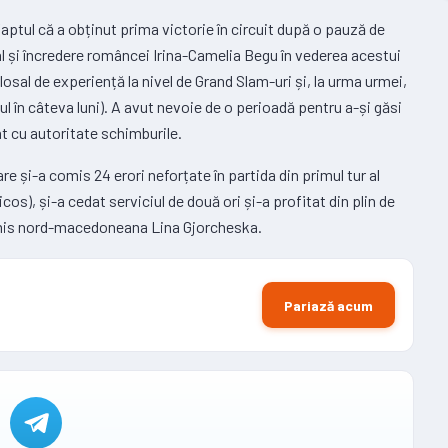
aptul că a obținut prima victorie în circuit după o pauză de
al și încredere româncei Irina-Camelia Begu în vederea acestui
colosal de experiență la nivel de Grand Slam-uri și, la urma urmei,
sul în câteva luni). A avut nevoie de o perioadă pentru a-și găsi
at cu autoritate schimburile.
 și-a comis 24 erori neforțate în partida din primul tur al
os), și-a cedat serviciul de două ori și-a profitat din plin de
 comis nord-macedoneana Lina Gjorcheska.
Pariază acum