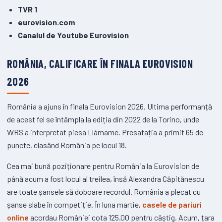
TVR 1
eurovision.com
Canalul de Youtube Eurovision
ROMÂNIA, CALIFICARE ÎN FINALA EUROVISION
2026
România a ajuns în finala Eurovision 2026. Ultima performanță
de acest fel se întâmpla la ediția din 2022 de la Torino, unde
WRS a interpretat piesa Llámame. Presatația a primit 65 de
puncte, clasând România pe locul 18.
Cea mai bună poziționare pentru România la Eurovision de
până acum a fost locul al treilea, însă Alexandra Căpitănescu
are toate șansele să doboare recordul. România a plecat cu
șanse slabe în competiție. În luna martie,
casele de pariuri
online
acordau României cota 125.00 pentru câștig. Acum, țara