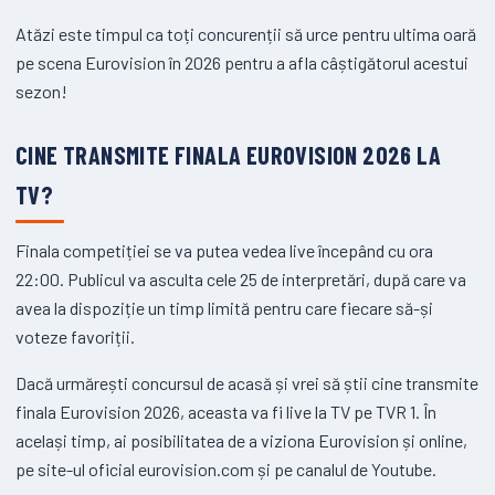
Atăzi este timpul ca toți concurenții să urce pentru ultima oară
pe scena Eurovision în 2026 pentru a afla câștigătorul acestui
sezon!
CINE TRANSMITE FINALA EUROVISION 2026 LA
TV?
Finala competiției se va putea vedea live începând cu ora
22:00. Publicul va asculta cele 25 de interpretări, după care va
avea la dispoziție un timp limită pentru care fiecare să-și
voteze favoriții.
Dacă urmărești concursul de acasă și vrei să știi cine transmite
finala Eurovision 2026, aceasta va fi live la TV pe TVR 1. În
același timp, ai posibilitatea de a viziona Eurovision și online,
pe site-ul oficial eurovision.com și pe canalul de Youtube.