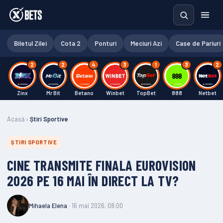
Biletul Zilei
Cota 2
Ponturi
Meciuri Azi
Case de Pariuri
2
2
4
3
1
3
2
Zinx
Mr Bit
Betano
Winbet
TopBet
888
Netbet
Acasă
›
Știri Sportive
ȘTIRI SPORTIVE
CINE TRANSMITE FINALA EUROVISION
2026 PE 16 MAI ÎN DIRECT LA TV?
Mihaela Elena
· 16 mai 2026, 08:00