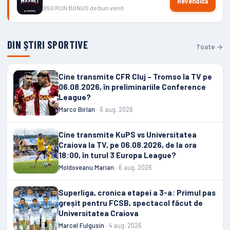
Revendică
850 RON BONUS de bun venit
DIN ȘTIRI SPORTIVE
Toate →
Cine transmite CFR Cluj – Tromso la TV pe
06.08.2026, în preliminariile Conference
League?
Marco Birlan
· 6 aug. 2026
Cine transmite KuPS vs Universitatea
Craiova la TV, pe 06.08.2026, de la ora
18:00, în turul 3 Europa League?
Moldoveanu Marian
· 6 aug. 2026
Superliga, cronica etapei a 3-a: Primul pas
greșit pentru FCSB, spectacol făcut de
Universitatea Craiova
Marcel Fulgusin
· 4 aug. 2026