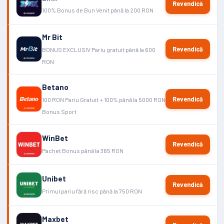
Revendică
100% Bonus de Bun Venit până la 200 RON
Mr Bit
Revendică
BONUS EXCLUSIV Pariu gratuit până la 600
RON
Betano
Revendică
100 RON Pariu Gratuit + 100% până la 5000 RON
Bonus Sport
WinBet
Revendică
Pachet Bonus până la 365 RON
Unibet
Revendică
Primul pariu fără risc până la 750 RON
Maxbet