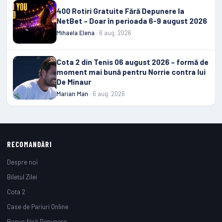
400 Rotiri Gratuite Fără Depunere la
NetBet – Doar în perioada 6-9 august 2026
Mihaela Elena
· 6 aug. 2026
Cota 2 din Tenis 06 august 2026 – formă de
moment mai bună pentru Norrie contra lui
De Minaur
Marian Man
· 6 aug. 2026
RECOMANDĂRI
Despre noi
Biletul Zilei
Cota 2
Case de Pariuri Online
Bonus fără Depunere