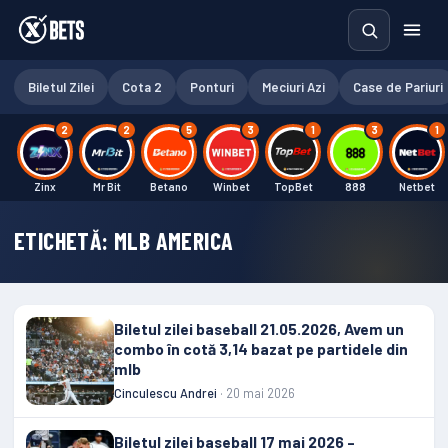
Biletul Zilei
Cota 2
Ponturi
Meciuri Azi
Case de Pariuri
2
2
5
3
1
3
1
Zinx
Mr Bit
Betano
Winbet
TopBet
888
Netbet
ETICHETĂ:
MLB AMERICA
Biletul zilei baseball 21.05.2026, Avem un
combo în cotă 3,14 bazat pe partidele din
mlb
Cinculescu Andrei
· 20 mai 2026
Biletul zilei baseball 17 mai 2026 –