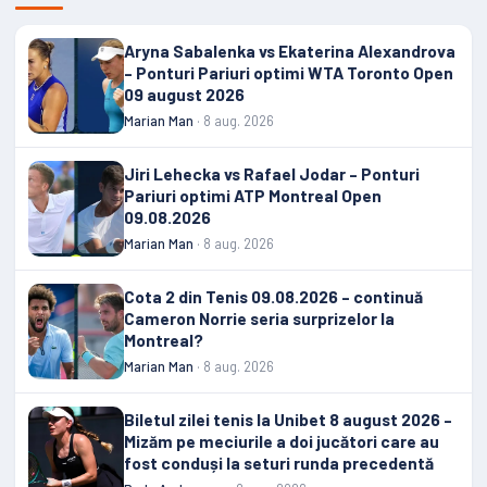
Aryna Sabalenka vs Ekaterina Alexandrova
– Ponturi Pariuri optimi WTA Toronto Open
09 august 2026
Marian Man
· 8 aug. 2026
Jiri Lehecka vs Rafael Jodar – Ponturi
Pariuri optimi ATP Montreal Open
09.08.2026
Marian Man
· 8 aug. 2026
Cota 2 din Tenis 09.08.2026 – continuă
Cameron Norrie seria surprizelor la
Montreal?
Marian Man
· 8 aug. 2026
Biletul zilei tenis la Unibet 8 august 2026 –
Mizăm pe meciurile a doi jucători care au
fost conduși la seturi runda precedentă