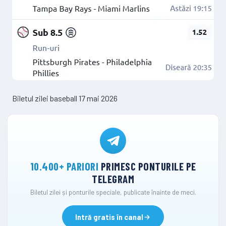
Biletul zilei baseball 17 mai 2026
10.400+ PARIORI
PRIMESC PONTURILE PE
TELEGRAM
Biletul zilei și ponturile speciale, publicate înainte de meci.
Intră gratis în canal