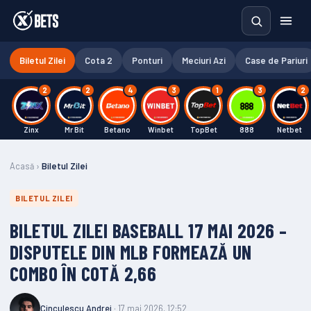
Biletul Zilei
Cota 2
Ponturi
Meciuri Azi
Case de Pariuri
2
2
4
3
1
3
2
Zinx
Mr Bit
Betano
Winbet
TopBet
888
Netbet
Acasă
›
Biletul Zilei
BILETUL ZILEI
BILETUL ZILEI BASEBALL 17 MAI 2026 –
DISPUTELE DIN MLB FORMEAZĂ UN
COMBO ÎN COTĂ 2,66
Cinculescu Andrei
· 17 mai 2026, 12:52