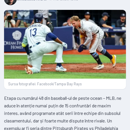
Sursa fotografiei: Facebook/Tampa Bay Rays
Etapa cu numărul 48 din baseball-ul de peste ocean – MLB, ne
aduce în atenție numai puțin de 15 confruntări de maxim
interes, având programate atât serii între echipe din subsolul
clasamentului, dar și foarte multe dispute între rivale. Un
exemplu ar fi seria dintre Pittsburgh Pirates vs Philadelphia