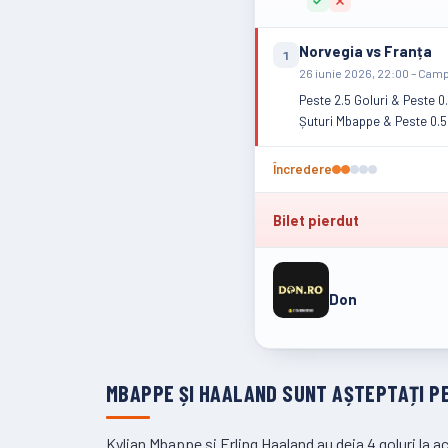
Norvegia vs Franța
1
26 iunie 2026, 22:00 – Cam
Peste 2.5 Goluri & Peste 0
Șuturi Mbappe & Peste 0.5
Încredere
Bilet pierdut
Don
MBAPPE ȘI HAALAND SUNT AȘTEPTAȚI P
Kylian Mbappe și Erling Haaland au deja 4 goluri la ac