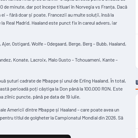
90 de minute, dar pot începe titluari în Norvegia vs Franța. Dacă
ei – fără doar și poate. Francezii au multe soluții, însă la
 la Real Madrid. Haaland este punct fix în careul advers, iar
 Ajer, Ostigard, Wolfe – Odegaard, Berge, Berg – Bubb, Haaland,
dez, Konate, Lacroix, Malo Gusto – Tchouameni, Kante –
ă șuturi cadrate de Mbappe și unul de Erling Haaland. În total,
această perioadă poți câștiga la Don până la 100.000 RON. Este
a zilnic puncte, până pe data de 19 iulie.
ale Americii dintre Mbappe și Haaland – care poate avea un
pentru titlul de golgheter la Campionatul Mondial din 2026. Să