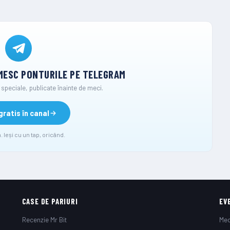
MESC PONTURILE PE TELEGRAM
le speciale, publicate înainte de meci.
gratis în canal
 Ieși cu un tap, oricând.
CASE DE PARIURI
EV
Recenzie Mr Bit
Mec