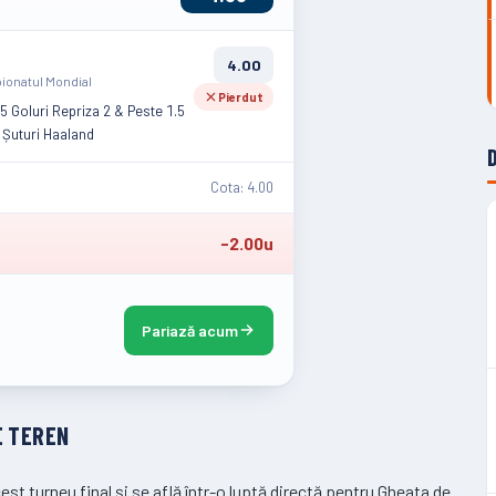
4.00
pionatul Mondial
Pierdut
.5 Goluri Repriza 2 & Peste 1.5
 Șuturi Haaland
Cota: 4.00
-2.00u
Pariază acum
E TEREN
est turneu final și se află într-o luptă directă pentru Gheata de