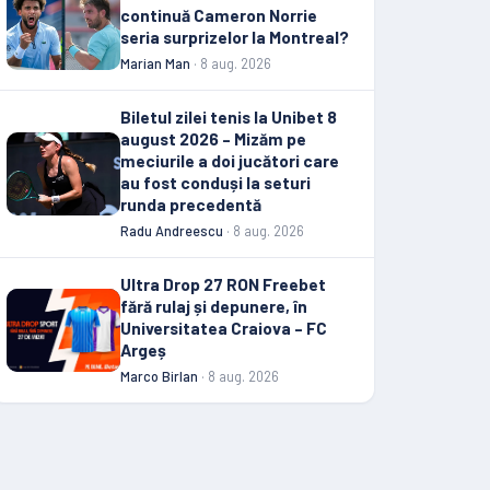
continuă Cameron Norrie
seria surprizelor la Montreal?
Marian Man
· 8 aug. 2026
Biletul zilei tenis la Unibet 8
august 2026 – Mizăm pe
meciurile a doi jucători care
au fost conduși la seturi
runda precedentă
Radu Andreescu
· 8 aug. 2026
Ultra Drop 27 RON Freebet
fără rulaj și depunere, în
Universitatea Craiova – FC
Argeș
Marco Birlan
· 8 aug. 2026