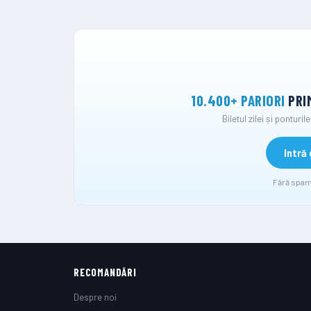
10.400+ PARIORI
PRI
Biletul zilei și ponturi
Intră 
Fără spam.
RECOMANDĂRI
Despre noi