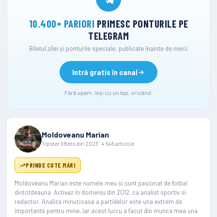
10.400+ PARIORI
PRIMESC PONTURILE PE
TELEGRAM
Biletul zilei și ponturile speciale, publicate înainte de meci.
Intră gratis în canal
Fără spam. Ieși cu un tap, oricând.
Moldoveanu Marian
Tipster XBets din 2023 · 4.545 articole
PRINDE COTE MARI
Moldoveanu Marian este numele meu si sunt pasionat de fotbal
dintotdeauna. Activez în domeniu din 2012, ca analist sportiv si
redactor. Analiza minuțioasă a partidelor este una extrem de
importantă pentru mine, iar acest lucru a facut din munca mea una