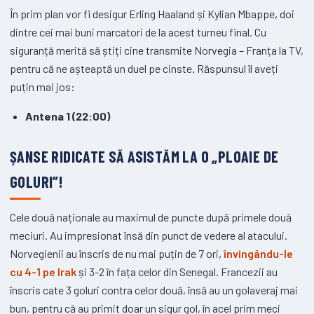
În prim plan vor fi desigur Erling Haaland și Kylian Mbappe, doi
dintre cei mai buni marcatori de la acest turneu final. Cu
siguranță merită să știți cine transmite Norvegia – Franța la TV,
pentru că ne așteaptă un duel pe cinste. Răspunsul îl aveți
puțin mai jos:
Antena 1 (22:00)
ȘANSE RIDICATE SĂ ASISTĂM LA O „PLOAIE DE
GOLURI”!
Cele două naționale au maximul de puncte după primele două
meciuri. Au impresionat însă din punct de vedere al atacului.
Norvegienii au înscris de nu mai puțin de 7 ori,
învingându-le
cu 4-1 pe Irak
și 3-2 în fața celor din Senegal. Francezii au
înscris cate 3 goluri contra celor două, însă au un golaveraj mai
bun, pentru că au primit doar un sigur gol, în acel prim meci