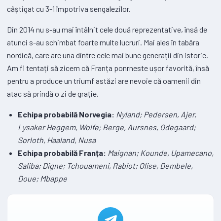
câștigat cu 3-1 împotriva sengalezilor.
Din 2014 nu s-au mai întâlnit cele două reprezentative, însă de
atunci s-au schimbat foarte multe lucruri. Mai ales în tabăra
nordică, care are una dintre cele mai bune generații din istorie.
Am fi tentați să zicem că Franța ponrneste ușor favorită, însă
pentru a produce un triumf astăzi are nevoie că oamenii din
atac să prindă o zi de grație.
Echipa probabilă Norvegia:
Nyland; Pedersen, Ajer,
Lysaker Heggem, Wolfe; Berge, Aursnes, Odegaard;
Sorloth, Haaland, Nusa
Echipa probabilă Franța:
Maignan; Kounde, Upamecano,
Saliba; Digne; Tchouameni, Rabiot; Olise, Dembele,
Doue; Mbappe