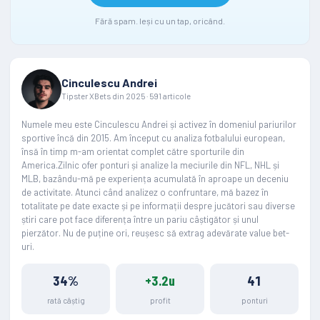
Fără spam. Ieși cu un tap, oricând.
Cinculescu Andrei
Tipster XBets din 2025 · 591 articole
Numele meu este Cinculescu Andrei și activez în domeniul pariurilor
sportive încă din 2015. Am început cu analiza fotbalului european,
însă în timp m-am orientat complet către sporturile din
America.Zilnic ofer ponturi și analize la meciurile din NFL, NHL și
MLB, bazându-mă pe experiența acumulată în aproape un deceniu
de activitate. Atunci când analizez o confruntare, mă bazez în
totalitate pe date exacte și pe informații despre jucători sau diverse
știri care pot face diferența între un pariu câștigător și unul
pierzător. Nu de puține ori, reușesc să extrag adevărate value bet-
uri.
34%
+3.2u
41
rată câștig
profit
ponturi