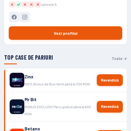
ultimele 5
Vezi profilul
TOP CASE DE PARIURI
Toate →
Zinx
Revendică
100% Bonus de Bun Venit până la 200 RON
Mr Bit
Revendică
BONUS EXCLUSIV Pariu gratuit până la 600
RON
Betano