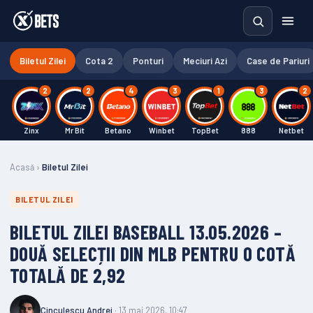
Biletul Zilei
Cota 2
Ponturi
Meciuri Azi
Case de Pariuri
2
2
4
3
1
3
2
Zinx
Mr Bit
Betano
Winbet
TopBet
888
Netbet
Acasă
›
Biletul Zilei
BILETUL ZILEI
BILETUL ZILEI BASEBALL 13.05.2026 –
DOUĂ SELECȚII DIN MLB PENTRU O COTĂ
TOTALĂ DE 2,92
Cinculescu Andrei
· 13 mai 2026, 10:47