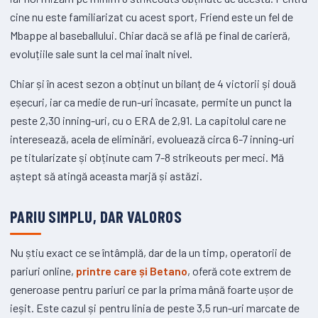
cine nu este familiarizat cu acest sport, Friend este un fel de
Mbappe al baseballului. Chiar dacă se află pe final de carieră,
evoluțiile sale sunt la cel mai înalt nivel.
Chiar și în acest sezon a obținut un bilanț de 4 victorii și două
eșecuri, iar ca medie de run-uri încasate, permite un punct la
peste 2,30 inning-uri, cu o ERA de 2,91. La capitolul care ne
interesează, acela de eliminări, evoluează circa 6-7 inning-uri
pe titularizate și obținute cam 7-8 strikeouts per meci. Mă
aștept să atingă aceasta marjă și astăzi.
PARIU SIMPLU, DAR VALOROS
Nu știu exact ce se întâmplă, dar de la un timp, operatorii de
pariuri online,
printre care și Betano
, oferă cote extrem de
generoase pentru pariuri ce par la prima mână foarte ușor de
ieșit. Este cazul și pentru linia de peste 3,5 run-uri marcate de