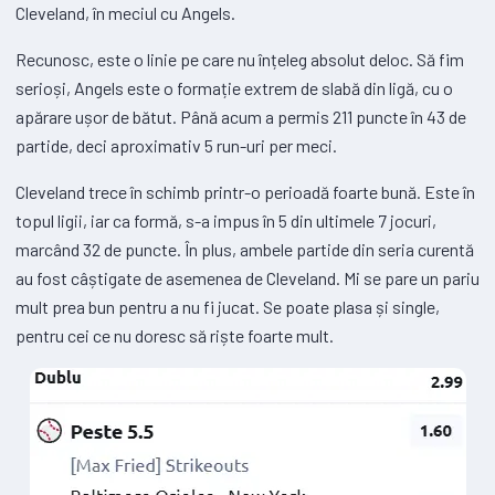
Cleveland, în meciul cu Angels.
Recunosc, este o linie pe care nu înțeleg absolut deloc. Să fim
serioși, Angels este o formație extrem de slabă din ligă, cu o
apărare ușor de bătut. Până acum a permis 211 puncte în 43 de
partide, deci aproximativ 5 run-uri per meci.
Cleveland trece în schimb printr-o perioadă foarte bună. Este în
topul ligii, iar ca formă, s-a impus în 5 din ultimele 7 jocuri,
marcând 32 de puncte. În plus, ambele partide din seria curentă
au fost câștigate de asemenea de Cleveland. Mi se pare un pariu
mult prea bun pentru a nu fi jucat. Se poate plasa și single,
pentru cei ce nu doresc să riște foarte mult.