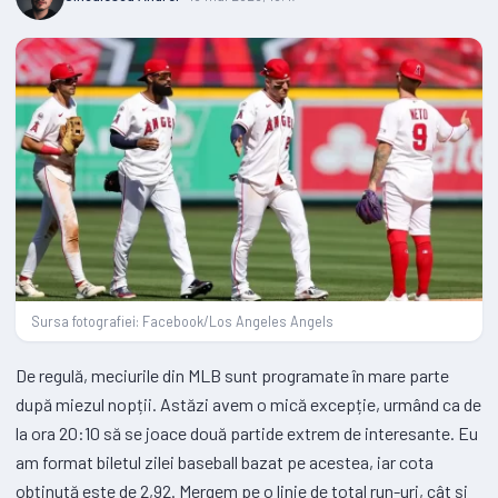
Sursa fotografiei: Facebook/Los Angeles Angels
De regulă, meciurile din MLB sunt programate în mare parte
după miezul nopții. Astăzi avem o mică excepție, urmând ca de
la ora 20:10 să se joace două partide extrem de interesante. Eu
am format biletul zilei baseball bazat pe acestea, iar cota
obținută este de 2,92. Mergem pe o linie de total run-uri, cât și