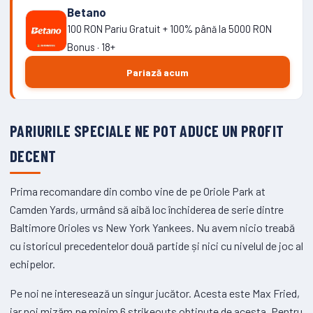
Betano
100 RON Pariu Gratuit + 100% până la 5000 RON
Bonus · 18+
Pariază acum
PARIURILE SPECIALE NE POT ADUCE UN PROFIT
DECENT
Prima recomandare din combo vine de pe Oriole Park at
Camden Yards, urmând să aibă loc închiderea de serie dintre
Baltimore Orioles vs New York Yankees. Nu avem nicio treabă
cu istoricul precedentelor două partide și nici cu nivelul de joc al
echipelor.
Pe noi ne interesează un singur jucător. Acesta este Max Fried,
iar noi mizăm pe minim 6 strikeouts obținute de acesta. Pentru