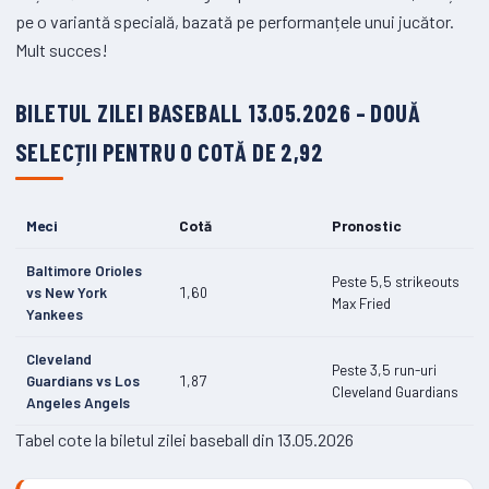
pe o variantă specială, bazată pe performanțele unui jucător.
Mult succes!
BILETUL ZILEI BASEBALL 13.05.2026 – DOUĂ
SELECȚII PENTRU O COTĂ DE 2,92
Meci
Cotă
Pronostic
Baltimore Orioles
Peste 5,5 strikeouts
vs New York
1,60
Max Fried
Yankees
Cleveland
Peste 3,5 run-uri
Guardians vs Los
1,87
Cleveland Guardians
Angeles Angels
Tabel cote la biletul zilei baseball din 13.05.2026