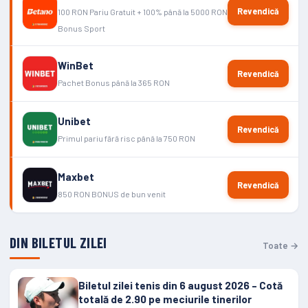
Revendică
100 RON Pariu Gratuit + 100% până la 5000 RON
Bonus Sport
WinBet
Revendică
Pachet Bonus până la 365 RON
Unibet
Revendică
Primul pariu fără risc până la 750 RON
Maxbet
Revendică
850 RON BONUS de bun venit
DIN BILETUL ZILEI
Toate →
Biletul zilei tenis din 6 august 2026 – Cotă
totală de 2.90 pe meciurile tinerilor