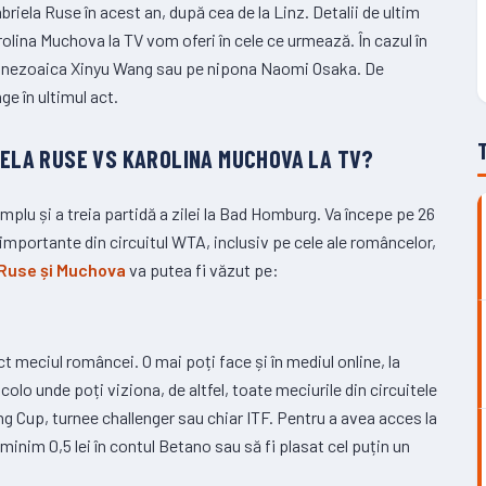
iela Ruse în acest an, după cea de la Linz. Detalii de ultim
ina Muchova la TV vom oferi în cele ce urmează. În cazul în
e chinezoaica Xinyu Wang sau pe nipona Naomi Osaka. De
e în ultimul act.
RIELA RUSE VS KAROLINA MUCHOVA LA TV?
plu și a treia partidă a zilei la Bad Homburg. Va începe pe 26
importante din circuitul WTA, inclusiv pe cele ale româncelor,
 Ruse și Muchova
va putea fi văzut pe:
ct meciul româncei. O mai poți face și în mediul online, la
olo unde poți viziona, de altfel, toate meciurile din circuitele
g Cup, turnee challenger sau chiar ITF. Pentru a avea acces la
minim 0,5 lei în contul Betano sau să fi plasat cel puțin un