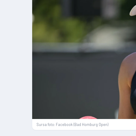
Sursa foto: Facebook (Bad Homburg Open)