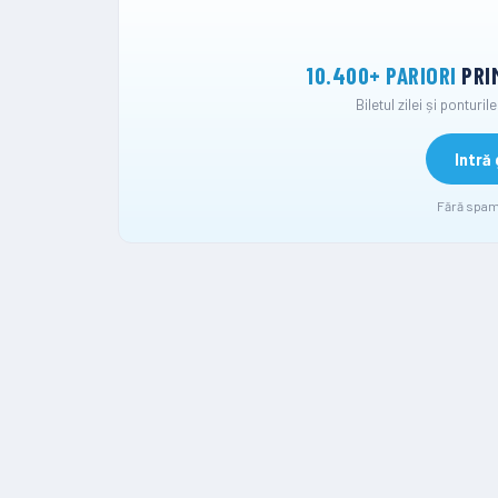
10.400+ PARIORI
PRI
Biletul zilei și ponturi
Intră 
Fără spam.