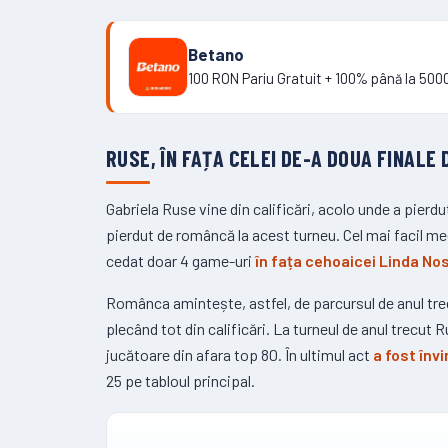
Betano
100 RON Pariu Gratuit + 100% până la 500
RUSE, ÎN FAȚA CELEI DE-A DOUA FINALE 
Gabriela Ruse vine din calificări, acolo unde a pier
pierdut de româncă la acest turneu. Cel mai facil mec
cedat doar 4 game-uri
în fața cehoaicei Linda No
Românca amintește, astfel, de parcursul de anul trec
plecând tot din calificări. La turneul de anul trecut R
jucătoare din afara top 80. În ultimul act
a fost înv
25 pe tabloul principal.