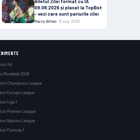
Biletul Zilei format cu IA
09.08.2026 și plasat la TopBet
– vezi care sunt pariurile zilei
Marco Birlan
· 8 aug. 2026
ENIMENTE
iuri Azi
a Mondială 2026
turi Champions League
turi Europa League
turi Liga 1
turi Premier League
turi Nations League
turi Formula 1