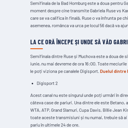
Semifinala de la Bad Homburg este a doua pentru Gabr
moment despre cine transmite Gabriela Ruse vs Karol
care se va califica în finală, Ruse o va înfrunta p
asemenea, românca va urca pe locul 56 dacă va ajung
LA CE ORĂ ÎNCEPE ȘI UNDE SĂ VĂD GAB
Semifinala dintre Ruse și Muchova este a doua de sim
iunie, nu mai devreme de ora 16:00. Toate meciurile 
le poți viziona pe canalele Digisport.
Duelul dintre
Digisport 2
Acest canal nu este singurul unde poți urmări în dire
câteva case de pariuri. Una dintre ele este Betano, ac
WTA, ATP, Grand Slamuri, Cupa Davis, Billie Jean Kin
toate aceste transmisiuni și nu numai, trebuie să ai 
pariu în ultimele 24 de ore.