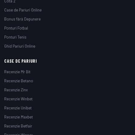
Cota 2
Case de Pariuri Online
Bonus fără Depunere
Ponturi Fotbal
Ponturi Tenis
Ghid Pariuri Online
CASE DE PARIURI
Recenzie Mr Bit
Recenzie Betano
Recenzie Zinx
Recenzie Winbet
Recenzie Unibet
Recenzie Maxbet
Recenzie Betfair