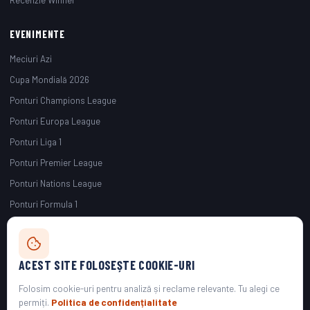
Recenzie Winner
EVENIMENTE
Meciuri Azi
Cupa Mondială 2026
Ponturi Champions League
Ponturi Europa League
Ponturi Liga 1
Ponturi Premier League
Ponturi Nations League
Ponturi Formula 1
Decizia ONJN nr.191/17.04.2026, Licența: L2260797Y001731
ACEST SITE FOLOSEȘTE COOKIE-URI
Accesul interzis persoanelor sub 18 ani
Joc responsabil!
Folosim cookie-uri pentru analiză și reclame relevante. Tu alegi ce
permiți.
Politica de confidențialitate
Termeni și condiții
Politica Cookies
Politica de confidențialitate
Contact