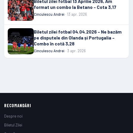
Biletul zilei fotbal 13 Aprilie 2026, Am
format un combo la Betano – Cota 3,17
Cinculescu Andrei
· 13 apr. 2026
Biletul zilei fotbal 04.04.2026 – Ne bazăm
pe disputele din Olanda și Portugalia –
Combo în cotă 3,28
Cinculescu Andrei
· 3 apr. 2026
RECOMANDĂRI
Despre noi
Biletul Zilei