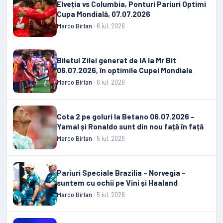
Elveția vs Columbia, Ponturi Pariuri Optimi
Cupa Mondială, 07.07.2026
Marco Birlan
· 6 iul. 2026
Biletul Zilei generat de IA la Mr Bit
06.07.2026, în optimile Cupei Mondiale
Marco Birlan
· 6 iul. 2026
Cota 2 pe goluri la Betano 06.07.2026 –
Yamal și Ronaldo sunt din nou față în față
Marco Birlan
· 5 iul. 2026
Pariuri Speciale Brazilia – Norvegia –
suntem cu ochii pe Vini și Haaland
Marco Birlan
· 5 iul. 2026