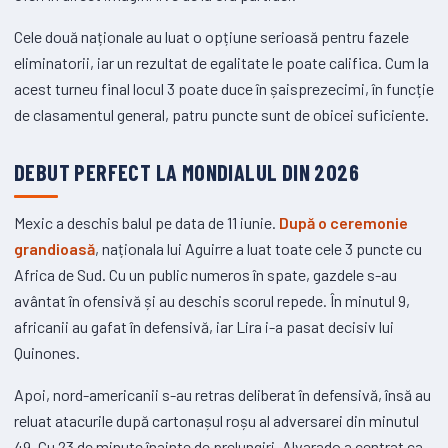
Cele două naționale au luat o opțiune serioasă pentru fazele
eliminatorii, iar un rezultat de egalitate le poate califica. Cum la
acest turneu final locul 3 poate duce în șaisprezecimi, în funcție
de clasamentul general, patru puncte sunt de obicei suficiente.
DEBUT PERFECT LA MONDIALUL DIN 2026
Mexic a deschis balul pe data de 11 iunie.
După o ceremonie
grandioasă
, naționala lui Aguirre a luat toate cele 3 puncte cu
Africa de Sud. Cu un public numeros în spate, gazdele s-au
avântat în ofensivă și au deschis scorul repede. În minutul 9,
africanii au gafat în defensivă, iar Lira i-a pasat decisiv lui
Quinones.
Apoi, nord-americanii s-au retras deliberat în defensivă, însă au
reluat atacurile după cartonașul roșu al adversarei din minutul
49. Cu 23 de minute înainte de prelungiri, Alvarado a centrat ca