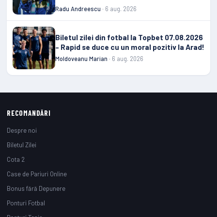
Radu Andreescu
· 6 aug. 2026
Biletul zilei din fotbal la Topbet 07.08.2026
– Rapid se duce cu un moral pozitiv la Arad!
Moldoveanu Marian
· 6 aug. 2026
RECOMANDĂRI
Despre noi
Biletul Zilei
Cota 2
Case de Pariuri Online
Bonus fără Depunere
Ponturi Fotbal