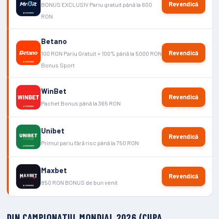
Revendică
BONUS EXCLUSIV Pariu gratuit până la 600
RON
Betano
Revendică
100 RON Pariu Gratuit + 100% până la 5000 RON
Bonus Sport
WinBet
Revendică
Pachet Bonus până la 365 RON
Unibet
Revendică
Primul pariu fără risc până la 750 RON
Maxbet
Revendică
850 RON BONUS de bun venit
DIN CAMPIONATUL MONDIAL 2026 (CUPA