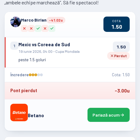
„ambele echipe marchează”. Să fie spectacol!
Marco Birlan
-41.02u
COTA
1.50
Mexic vs Coreea de Sud
1
1.50
19 iunie 2026, 04:00 – Cupa Mondiala
Pierdut
peste 1.5 goluri
Încredere
Cota: 1.50
-3.00u
Pont pierdut
Pariază acum
Betano