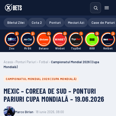
Biletul Zilei
Cota 2
Ponturi
Meciuri Azi
Case de Pariuri
2
2
4
3
1
3
2
Zinx
Mr Bit
Betano
Winbet
TopBet
888
Netbet
Acasă
›
Ponturi Pariuri
›
Fotbal
›
Campionatul Mondial 2026 (Cupa
Mondială)
CAMPIONATUL MONDIAL 2026 (CUPA MONDIALĂ)
MEXIC – COREEA DE SUD – PONTURI
PARIURI CUPA MONDIALĂ – 19.06.2026
Marco Birlan
· 18 iunie 2026, 08:00