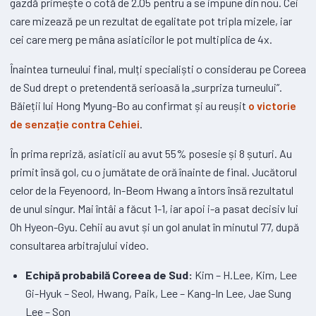
gazdă primește o cotă de 2.05 pentru a se impune din nou. Cei
care mizează pe un rezultat de egalitate pot tripla mizele, iar
cei care merg pe mâna asiaticilor le pot multiplica de 4x.
Înaintea turneului final, mulți specialiști o considerau pe Coreea
de Sud drept o pretendentă serioasă la „surpriza turneului”.
Băieții lui Hong Myung-Bo au confirmat și au reușit
o victorie
de senzație contra Cehiei
.
În prima repriză, asiaticii au avut 55% posesie și 8 șuturi. Au
primit însă gol, cu o jumătate de oră înainte de final. Jucătorul
celor de la Feyenoord, In-Beom Hwang a întors însă rezultatul
de unul singur. Mai întâi a făcut 1-1, iar apoi i-a pasat decisiv lui
Oh Hyeon-Gyu. Cehii au avut și un gol anulat în minutul 77, după
consultarea arbitrajului video.
Echipă probabilă Coreea de Sud:
Kim – H.Lee, Kim, Lee
Gi-Hyuk – Seol, Hwang, Paik, Lee – Kang-In Lee, Jae Sung
Lee – Son