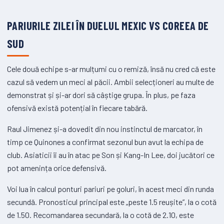
PARIURILE ZILEI ÎN DUELUL MEXIC VS COREEA DE
SUD
Cele două echipe s-ar mulțumi cu o remiză, însă nu cred că este
cazul să vedem un meci al păcii. Ambii selecționeri au multe de
demonstrat și și-ar dori să câștige grupa. În plus, pe faza
ofensivă există potențial în fiecare tabără.
Raul Jimenez și-a dovedit din nou instinctul de marcator, în
timp ce Quinones a confirmat sezonul bun avut la echipa de
club. Asiaticii îi au în atac pe Son și Kang-In Lee, doi jucători ce
pot amenința orice defensivă.
Voi lua în calcul ponturi pariuri pe goluri, în acest meci din runda
secundă. Pronosticul principal este „peste 1.5 reușite”, la o cotă
de 1.50. Recomandarea secundară, la o cotă de 2.10, este