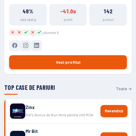
49%
−41.0u
142
rată câștig
profit
ponturi
ultimele 5
Vezi profilul
TOP CASE DE PARIURI
Toate →
Zinx
Revendică
100% Bonus de Bun Venit până la 200 RON
Mr Bit