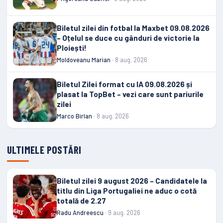
Biletul zilei din fotbal la Maxbet 09.08.2026
– Oțelul se duce cu gânduri de victorie la
Ploiești!
Moldoveanu Marian
· 8 aug. 2026
Biletul Zilei format cu IA 09.08.2026 și
plasat la TopBet – vezi care sunt pariurile
zilei
Marco Birlan
· 8 aug. 2026
ULTIMELE POSTĂRI
Biletul zilei 9 august 2026 – Candidatele la
titlu din Liga Portugaliei ne aduc o cotă
totală de 2.27
Radu Andreescu
· 9 aug. 2026