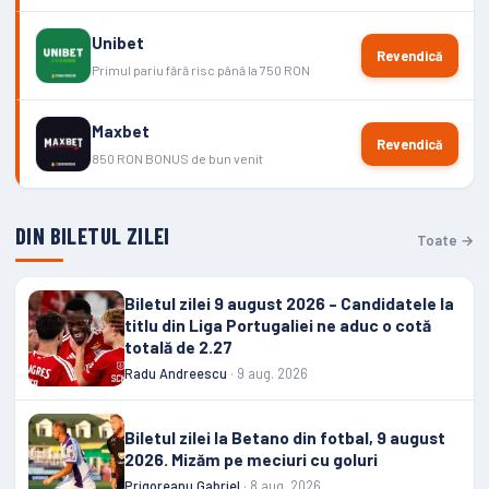
Unibet
Revendică
Primul pariu fără risc până la 750 RON
Maxbet
Revendică
850 RON BONUS de bun venit
DIN BILETUL ZILEI
Toate →
Biletul zilei 9 august 2026 – Candidatele la
titlu din Liga Portugaliei ne aduc o cotă
totală de 2.27
Radu Andreescu
· 9 aug. 2026
Biletul zilei la Betano din fotbal, 9 august
2026. Mizăm pe meciuri cu goluri
Prigoreanu Gabriel
· 8 aug. 2026