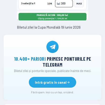
Biletul zilei la Cupa Mondială 19 iunie 2026
10.400+ PARIORI
PRIMESC PONTURILE PE
TELEGRAM
Biletul zilei și ponturile speciale, publicate înainte de meci.
Intră gratis în canal
Fără spam. Ieși cu un tap, oricând.