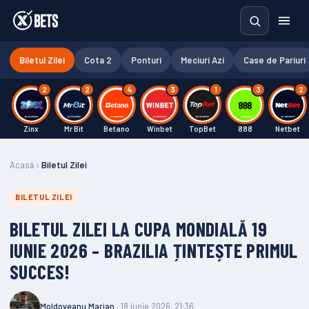
Biletul Zilei
Cota 2
Ponturi
Meciuri Azi
Case de Pariuri
2
2
4
3
1
3
2
Zinx
Mr Bit
Betano
Winbet
TopBet
888
Netbet
Acasă
›
Biletul Zilei
BILETUL ZILEI
BILETUL ZILEI LA CUPA MONDIALĂ 19
IUNIE 2026 – BRAZILIA ȚINTEȘTE PRIMUL
SUCCES!
Moldoveanu Marian
· 18 iunie 2026, 21:36