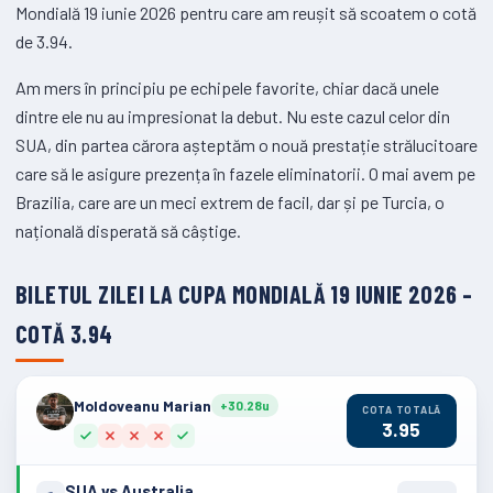
Mondială 19 iunie 2026 pentru care am reușit să scoatem o cotă
de 3.94.
Am mers în principiu pe echipele favorite, chiar dacă unele
dintre ele nu au impresionat la debut. Nu este cazul celor din
SUA, din partea cărora așteptăm o nouă prestație strălucitoare
care să le asigure prezența în fazele eliminatorii. O mai avem pe
Brazilia, care are un meci extrem de facil, dar și pe Turcia, o
națională disperată să câștige.
BILETUL ZILEI LA CUPA MONDIALĂ 19 IUNIE 2026 –
COTĂ 3.94
Moldoveanu Marian
+30.28u
COTA TOTALĂ
3.95
SUA vs Australia