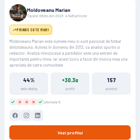
Moldoveanu Marian
Tipster XBets din 2023 · 4.548 articole
PRINDE COTE MARI
Moldoveanu Marian este numele meu si sunt pasionat de fotbal
dintotdeauna. Activez în domeniu din 2012, ca analist sportiv si
redactor. Analiza minuțioasă a partidelor este una extrem de
importantă pentru mine, iar acest lucru a facut din munca mea una
apreciata de catre comunitate
44%
+30.3u
157
rată câștig
profit
ponturi
ultimele 5
Vezi profilul