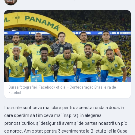
Sursa fotografiei: Facebook oficial - Confederação Brasileira de
Futebol
Lucrurile sunt ceva mai clare pentru aceasta runda a doua, în
care sperăm să fim ceva mai inspirați în alegerea
pronosticurilor, și desigur să avem și de partea noastră un pic
de noroc. Am optat pentru 3 evenimente la Biletul zilei la Cupa