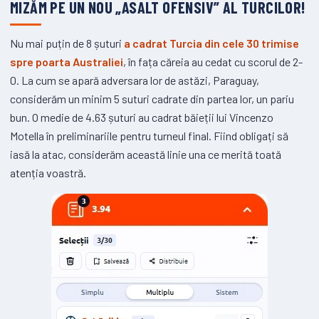
MIZĂM PE UN NOU „ASALT OFENSIV” AL TURCILOR!
Nu mai puțin de 8 șuturi
a cadrat Turcia din cele 30 trimise
spre poarta Australiei
, în fața căreia au cedat cu scorul de 2-
0. La cum se apară adversara lor de astăzi, Paraguay,
considerăm un minim 5 suturi cadrate din partea lor, un pariu
bun. O medie de 4.63 șuturi au cadrat băieții lui Vincenzo
Motella în preliminariile pentru turneul final. Fiind obligați să
iasă la atac, considerăm această linie una ce merită toată
atenția voastră.