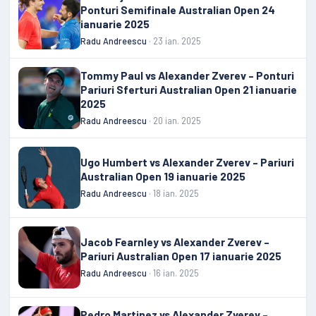
Ponturi Semifinale Australian Open 24
ianuarie 2025
Radu Andreescu
· 23 ian. 2025
Tommy Paul vs Alexander Zverev – Ponturi
Pariuri Sferturi Australian Open 21 ianuarie
2025
Radu Andreescu
· 20 ian. 2025
Ugo Humbert vs Alexander Zverev – Pariuri
Australian Open 19 ianuarie 2025
Radu Andreescu
· 18 ian. 2025
Jacob Fearnley vs Alexander Zverev –
Pariuri Australian Open 17 ianuarie 2025
Radu Andreescu
· 16 ian. 2025
Pedro Martinez vs Alexander Zverev –