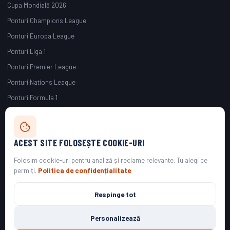
Cupa Mondială 2026
Ponturi Champions League
Ponturi Europa League
Ponturi Liga 1
Ponturi Premier League
Ponturi Nations League
Ponturi Formula 1
Decizia ONJN nr.191/17.04.2026, Licența: L2260797Y001731
ACEST SITE FOLOSEȘTE COOKIE-URI
Accesul interzis persoanelor sub 18 ani
Joc responsabil!
Folosim cookie-uri pentru analiză și reclame relevante. Tu alegi ce
permiți.
Politica de confidențialitate
Termeni și condiții
Politica Cookies
Politica de confidențialitate
Contact
Setări cookie-uri
Respinge tot
Politica linkurilor:
Unele linkuri de pe XBets.ro sunt linkuri de afiliere. Dacă dați
click pe acestea și vă creați un cont la una dintre agențiile de pariuri recomandate,
putem primi un comision. Acest lucru nu implică niciun cost suplimentar pentru
Personalizează
dumneavoastră.