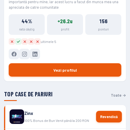
importantă pentru mine, iar acest lucru a facut din munca mea una
apreciata de catre comunitate
44%
+26.2u
156
rată câștig
profit
ponturi
ultimele 5
Vezi profilul
TOP CASE DE PARIURI
Toate →
Zinx
Revendică
100% Bonus de Bun Venit până la 200 RON