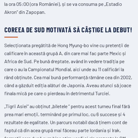
la ora 05:00 (ora României), și se va consuma pe „Estadio
Akron” din Zapopan.
COREEA DE SUD MOTIVATĂ SĂ CÂȘTIGE LA DEBUT!
Selecționata pregătită de Hong Myung-bo vine cu pretenții de
calificare în această grupă A, din care mai fac parte Mexic și
Africa de Sud. Pe bună dreptate, având în vedere tradiția pe
care o au la Campionatul Mondial, aici unde au 11 calificări la
rând obținute. Cea mai bună performanță rămâne cea din 2002,
când a găzduit ediția alături de Japonia. Aveau atunci să joace
finala mică pe care o pierdeau în detrimentul Turciei.
„Tigrii Asiei” au obținut „biletele ” pentru acest turneu final fără
prea mari emoții, terminând pe primul loc, cu 6 succese și 4
rezultate de egalitate. Un parcurs notabil dacă ținem cont de
faptul că din acea grupă mai făceau parte Iordania și Irak,