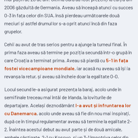
2006 găzduită de Germania. Aveau să înceapă atunci cu succes
0-3 în fața celor din SUA, însă pierdeau următoarele două
meciuri și astfel drumul lor s-a oprit atunci încă din faza
grupelor.
Cehii au avut de tras serios pentru a ajunge la turneul final. În
prima faza aveau să termine pe poziția secundă într-o grupă în
care Croația a terminat prima. Aveau să piardă cu
5-1 în fața
fostei vicecampioane mondiale
, iar acasă nu aveau să își ia
revanșa la retur, și aveau să încheie doar la egalitate 0-0.
Locul secund le-a asigurat prezența la baraj, acolo unde în
semifinale treceau mai întâi de Irlanda, la loviturile de
departajare. Același deznodământ
l-a avut și înfruntarea lor
cu Danemarca
, acolo unde aveau să fie din nou mai inspirați,
după ce în timpul regulamentar aveau să termine la egalitate 2-
2. Înaintea acestui debut au avut parte și de două amicale,
ambele câștigate, 2-1 cu Kosovo, și un 3-1 împotriva celor din