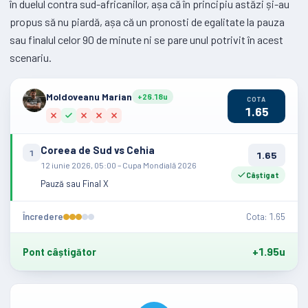
în duelul contra sud-africanilor, așa că în principiu astăzi și-au
propus să nu piardă, așa că un pronosti de egalitate la pauza
sau finalul celor 90 de minute ni se pare unul potrivit în acest
scenariu.
Moldoveanu Marian
+26.18u
COTA
1.65
Coreea de Sud vs Cehia
1
1.65
12 iunie 2026, 05:00 – Cupa Mondială 2026
Câștigat
Pauză sau Final X
Încredere
Cota: 1.65
+1.95u
Pont câștigător