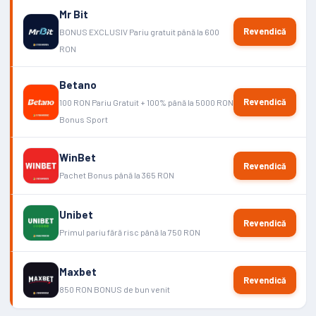
Mr Bit
Revendică
BONUS EXCLUSIV Pariu gratuit până la 600
RON
Betano
Revendică
100 RON Pariu Gratuit + 100% până la 5000 RON
Bonus Sport
WinBet
Revendică
Pachet Bonus până la 365 RON
Unibet
Revendică
Primul pariu fără risc până la 750 RON
Maxbet
Revendică
850 RON BONUS de bun venit