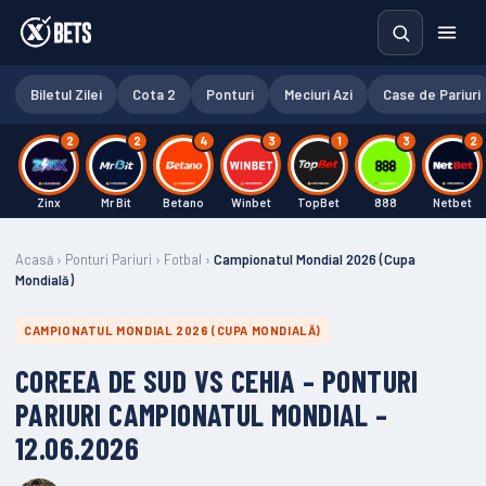
Biletul Zilei
Cota 2
Ponturi
Meciuri Azi
Case de Pariuri
2
2
4
3
1
3
2
Zinx
Mr Bit
Betano
Winbet
TopBet
888
Netbet
Acasă
›
Ponturi Pariuri
›
Fotbal
›
Campionatul Mondial 2026 (Cupa
Mondială)
CAMPIONATUL MONDIAL 2026 (CUPA MONDIALĂ)
COREEA DE SUD VS CEHIA – PONTURI
PARIURI CAMPIONATUL MONDIAL –
12.06.2026