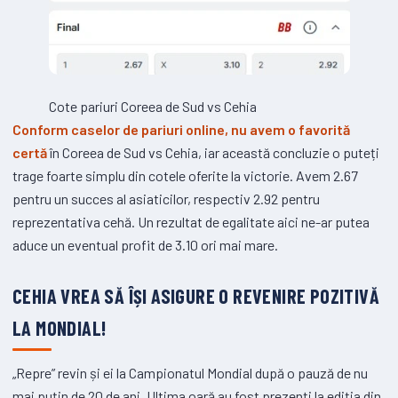
Cote pariuri Coreea de Sud vs Cehia
Conform caselor de pariuri online, nu avem o favorită
certă
în Coreea de Sud vs Cehia, iar această concluzie o puteți
trage foarte simplu din cotele oferite la victorie. Avem 2.67
pentru un succes al asiaticilor, respectiv 2.92 pentru
reprezentativa cehă. Un rezultat de egalitate aici ne-ar putea
aduce un eventual profit de 3.10 ori mai mare.
CEHIA VREA SĂ ÎȘI ASIGURE O REVENIRE POZITIVĂ
LA MONDIAL!
„Repre” revin și ei la Campionatul Mondial după o pauză de nu
mai puțin de 20 de ani. Ultima oară au fost prezenți la ediția din