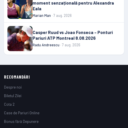
moment senzațională pentru Alexandra
Eala
Marian Man
· 7 aug. 2026
Casper Ruud vs Joao Fonseca – Ponturi
Pariuri ATP Montreal 8.08.2026
Radu Andreescu
· 7 aug. 2026
RECOMANDĂRI
Despre noi
Biletul Zilei
Cota 2
Case de Pariuri Online
Bonus fără Depunere