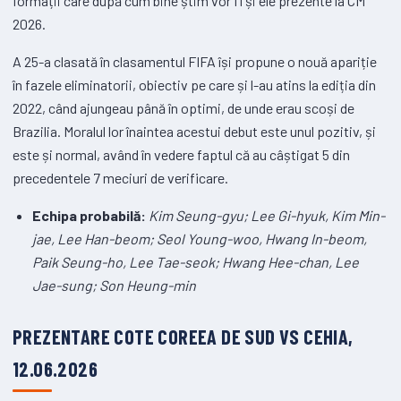
formații care după cum bine știm vor fi și ele prezente la CM
2026.
A 25-a clasată în clasamentul FIFA își propune o nouă apariție
în fazele eliminatorii, obiectiv pe care și l-au atins la ediția din
2022, când ajungeau până în optimi, de unde erau scoși de
Brazilia. Moralul lor înaintea acestui debut este unul pozitiv, și
este și normal, având în vedere faptul că au câștigat 5 din
precedentele 7 meciuri de verificare.
Echipa probabilă:
Kim Seung-gyu; Lee Gi-hyuk, Kim Min-
jae, Lee Han-beom; Seol Young-woo, Hwang In-beom,
Paik Seung-ho, Lee Tae-seok; Hwang Hee-chan, Lee
Jae-sung; Son Heung-min
PREZENTARE COTE COREEA DE SUD VS CEHIA,
12.06.2026