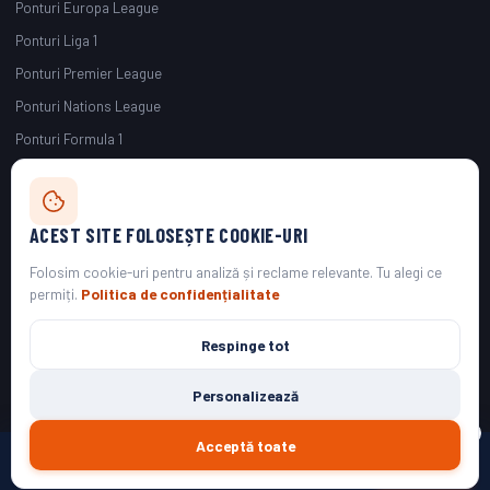
Ponturi Europa League
Ponturi Liga 1
Ponturi Premier League
Ponturi Nations League
Ponturi Formula 1
Decizia ONJN nr.191/17.04.2026, Licența: L2260797Y001731
ACEST SITE FOLOSEȘTE COOKIE-URI
Accesul interzis persoanelor sub 18 ani
Joc responsabil!
Folosim cookie-uri pentru analiză și reclame relevante. Tu alegi ce
permiți.
Politica de confidențialitate
Termeni și condiții
Politica Cookies
Politica de confidențialitate
Contact
Setări cookie-uri
Respinge tot
Politica linkurilor:
Unele linkuri de pe XBets.ro sunt linkuri de afiliere. Dacă dați
click pe acestea și vă creați un cont la una dintre agențiile de pariuri recomandate,
putem primi un comision. Acest lucru nu implică niciun cost suplimentar pentru
Personalizează
dumneavoastră.
✕
Acceptă toate
TIPZOR MEDIA SRL · CUI: RO 35053369 · NR: J28/667/2015 · Iancu Jianu, Olt
Primul pariu fără risc până la 750 RON
Activează