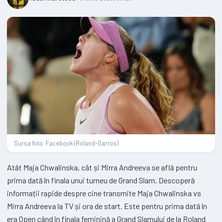
Sursa foto: Facebook (Roland-Garros)
Atât Maja Chwalinska, cât și Mirra Andreeva se află pentru
prima dată în finala unui turneu de Grand Slam. Descoperă
informații rapide despre cine transmite Maja Chwalinska vs
Mirra Andreeva la TV și ora de start. Este pentru prima dată în
era Open când în finala feminină a Grand Slamului de la Roland