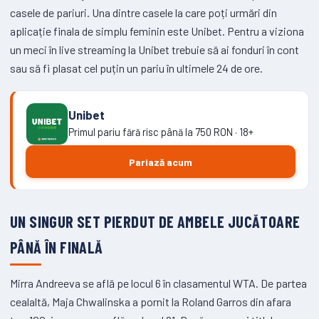
casele de pariuri. Una dintre casele la care poți urmări din
aplicație finala de simplu feminin este Unibet. Pentru a viziona
un meci în live streaming la Unibet trebuie să ai fonduri în cont
sau să fi plasat cel puțin un pariu în ultimele 24 de ore.
Unibet
Primul pariu fără risc până la 750 RON · 18+
Pariază acum
UN SINGUR SET PIERDUT DE AMBELE JUCĂTOARE
PÂNĂ ÎN FINALĂ
Mirra Andreeva se află pe locul 6 în clasamentul WTA. De partea
cealaltă, Maja Chwalinska a pornit la Roland Garros din afara