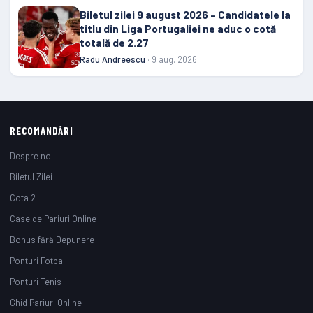
Biletul zilei 9 august 2026 – Candidatele la
titlu din Liga Portugaliei ne aduc o cotă
totală de 2.27
Radu Andreescu
· 9 aug. 2026
RECOMANDĂRI
Despre noi
Biletul Zilei
Cota 2
Case de Pariuri Online
Bonus fără Depunere
Ponturi Fotbal
Ponturi Tenis
Ghid Pariuri Online