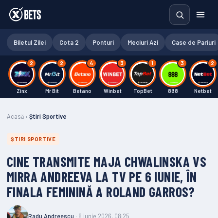
Biletul Zilei
Cota 2
Ponturi
Meciuri Azi
Case de Pariuri
2
2
4
3
1
3
2
Zinx
Mr Bit
Betano
Winbet
TopBet
888
Netbet
Acasă
›
Știri Sportive
ȘTIRI SPORTIVE
CINE TRANSMITE MAJA CHWALINSKA VS
MIRRA ANDREEVA LA TV PE 6 IUNIE, ÎN
FINALA FEMININĂ A ROLAND GARROS?
Radu Andreescu
· 6 iunie 2026, 08:25