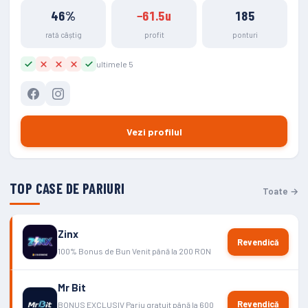
46%
−61.5u
185
rată câștig
profit
ponturi
ultimele 5
Vezi profilul
TOP CASE DE PARIURI
Toate →
Zinx
Revendică
100% Bonus de Bun Venit până la 200 RON
Mr Bit
Revendică
BONUS EXCLUSIV Pariu gratuit până la 600