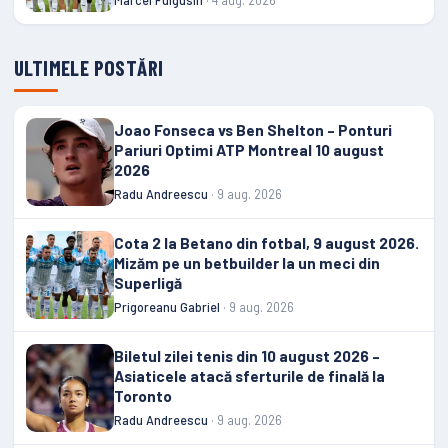
Marcel Fulgusin
· 4 aug. 2026
ULTIMELE POSTĂRI
Joao Fonseca vs Ben Shelton – Ponturi
Pariuri Optimi ATP Montreal 10 august
2026
Radu Andreescu
· 9 aug. 2026
Cota 2 la Betano din fotbal, 9 august 2026.
Mizăm pe un betbuilder la un meci din
Superligă
Prigoreanu Gabriel
· 9 aug. 2026
Biletul zilei tenis din 10 august 2026 –
Asiaticele atacă sferturile de finală la
Toronto
Radu Andreescu
· 9 aug. 2026