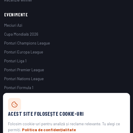
Recenzie Winner
EVENIMENTE
Meciuri Azi
Cupa Mondială 2026
Ponturi Champions League
Ponturi Europa League
Ponturi Liga 1
Ponturi Premier League
Ponturi Nations League
Ponturi Formula 1
Decizia ONJN nr.191/17.04.2026, Licența: L2260797Y001731
ACEST SITE FOLOSEȘTE COOKIE-URI
Accesul interzis persoanelor sub 18 ani
Joc responsabil!
Folosim cookie-uri pentru analiză și reclame relevante. Tu alegi ce
permiți.
Politica de confidențialitate
Termeni și condiții
Politica Cookies
Politica de confidențialitate
Contact