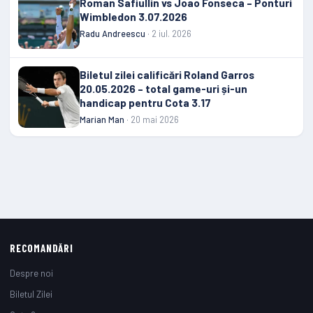
Roman Safiullin vs Joao Fonseca – Ponturi
Wimbledon 3.07.2026
Radu Andreescu
· 2 iul. 2026
Biletul zilei calificări Roland Garros
20.05.2026 – total game-uri și-un
handicap pentru Cota 3.17
Marian Man
· 20 mai 2026
RECOMANDĂRI
Despre noi
Biletul Zilei