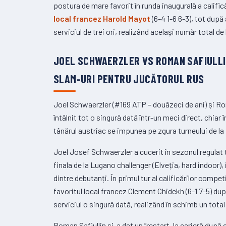
postura de mare favorit în runda inaugurală a calific
local francez Harold Mayot
(6-4 1-6 6-3), tot după
serviciul de trei ori, realizând același număr total de
JOEL SCHWAERZLER VS ROMAN SAFIULLIN
SLAM-URI PENTRU JUCĂTORUL RUS
Joel Schwaerzler (#169 ATP – douăzeci de ani) și Ro
întâlnit tot o singură dată într-un meci direct, chia
tânărul austriac se impunea pe zgura turneului de la 
Joel Josef Schwaerzler a cucerit în sezonul regulat t
finala de la Lugano challenger (Elveția, hard indoor),
dintre debutanți. În primul tur al calificărilor compet
favoritul local francez Clement Chidekh (6-1 7-5) dup
serviciul o singură dată, realizând în schimb un total
Roman Safiullin și-a dat un ”restart„ la carieră după c