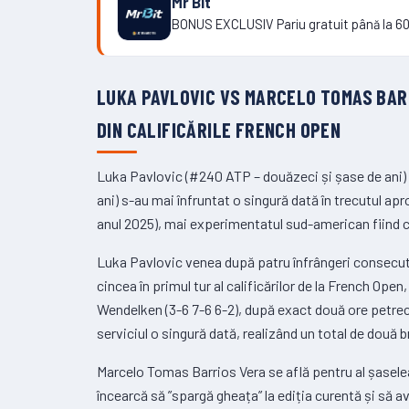
Mr Bit
BONUS EXCLUSIV Pariu gratuit până la 60
LUKA PAVLOVIC VS MARCELO TOMAS BARR
DIN CALIFICĂRILE FRENCH OPEN
Luka Pavlovic (#240 ATP – douăzeci și șase de ani)
ani) s-au mai înfruntat o singură dată în trecutul ap
anul 2025), mai experimentatul sud-american fiind c
Luka Pavlovic venea după patru înfrângeri consecutiv
cincea în primul tur al calificărilor de la French Open
Wendelken (3-6 7-6 6-2), după exact două ore petrec
serviciul o singură dată, realizând un total de două b
Marcelo Tomas Barrios Vera se află pentru al șaselea a
încearcă să ”spargă gheața” la ediția curentă și să a