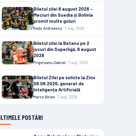
Biletul zilei 8 august 2026 –
Meciuri din Suedia și Bolivia
promit multe goluri
Radu Andreescu
· 7 aug. 2026
Biletul zilei la Betano pe 2
jocuri din Superligă, 8 august
2026
Prigoreanu Gabriel
· 7 aug. 2026
Biletul Zilei pe soliste la Zinx
08.08.2026, generat de
Inteligența Artificială
Marco Birlan
· 7 aug. 2026
ULTIMELE POSTĂRI