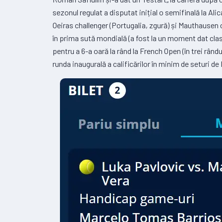
sezonul regulat a disputat inițial o semifinală la Alic
Oeiras challenger (Portugalia, zgură) și Mauthausen 
în prima sută mondială (a fost la un moment dat clasa
pentru a 6-a oară la rând la French Open (în trei rândur
runda inaugurală a calificărilor în minim de seturi de 