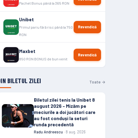
Pachet Bonus până la 365 RON
Unibet
Revendică
Primul pariu fără risc până la 750
RON
Maxbet
Revendică
850 RON BONUS de bun venit
DIN BILETUL ZILEI
Toate →
Biletul zilei tenis la Unibet 8
august 2026 – Mizăm pe
meciurile a doi jucători care
au fost conduși la seturi
runda precedentă
Radu Andreescu
· 8 aug. 2026