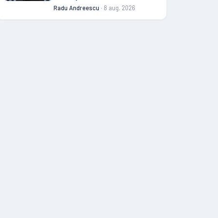
Radu Andreescu
· 8 aug. 2026