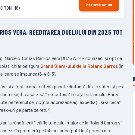
Pariază acum
0 RON · 18+
IOS VERA, REEDITAREA DUELULUI DIN 2025 TOT
 și Marcelo Tomas Barrios Vera (#135 ATP – douăzeci și opt de
ropiat, chiar pe zgura
Grand Slam-ului de la Roland Garros
(în
el care se impunea (6-4 6-3).
e și a fost la doar câteva puncte distanță de a o suferi și pe a
, dar a reușit o așa-zisă ”remontada” în fața britanicului Harry
ute pe terenul de joc (nouăsprezece ași expediați, și-a cedat
reak-uri pe parte de retur).
n la rând în calificările turneului major de la Roland Garros și
vanseze în premieră pe tabloul principal. Deși pornea din