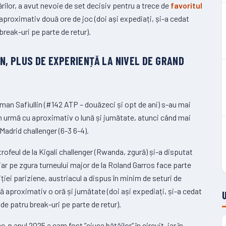
ărilor, a avut nevoie de set decisiv pentru a trece de
favoritul
 aproximativ două ore de joc (doi ași expediați, și-a cedat
 break-uri pe parte de retur).
, PLUS DE EXPERIENȚĂ LA NIVEL DE GRAND
man Safiullin (#142 ATP – douăzeci și opt de ani) s-au mai
r în urmă cu aproximativ o lună și jumătate, atunci când mai
Madrid challenger (6-3 6-4).
rofeul de la Kigali challenger (Rwanda, zgură) și-a disputat
 iar pe zgura turneului major de la Roland Garros face parte
iției pariziene, austriacul a dispus în minim de seturi de
ă aproximativ o oră și jumătate (doi ași expediați, și-a cedat
 de patru break-uri pe parte de retur).
e-n anul 2025 a cam fost ”ciuca bătăilor” în circuit, iar în