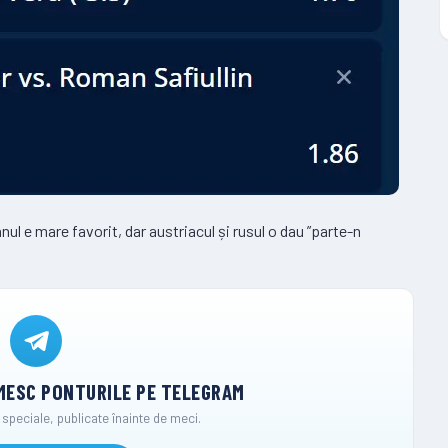
lianul e mare favorit, dar austriacul și rusul o dau ”parte-n
MESC PONTURILE PE TELEGRAM
le speciale, publicate înainte de meci.