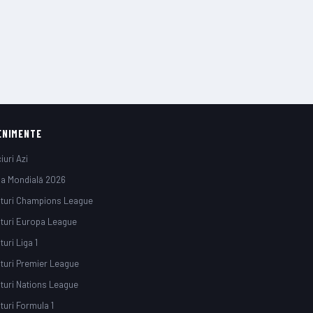
ENIMENTE
iuri Azi
a Mondială 2026
turi Champions League
turi Europa League
turi Liga 1
turi Premier League
turi Nations League
turi Formula 1