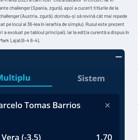
ante challenger (Spania, zgură), apoi a cucerit titlurile de la
challenger (Austria, zgură), dorindu-și să revină cât mai repede
t pe locul al 36-lea în ierarhia de simplu). Rusul este prezent
i a evoluat pe tabloul principal), iar la ediția curentă a dispus în
Mark Lajal (6-4 6-4).