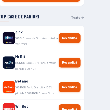
TOP CASE DE PARIURI
Toate →
Zinx
Revendică
100% Bonus de Bun Venit până la
200 RON
Mr Bit
Revendică
BONUS EXCLUSIV Pariu gratuit
până la 600 RON
Betano
Revendică
100 RON Pariu Gratuit + 100%
până la 5000 RON Bonus Sport
WinBet
Revendică