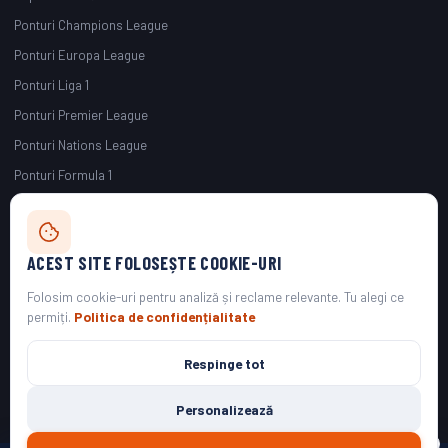
Ponturi Champions League
Ponturi Europa League
Ponturi Liga 1
Ponturi Premier League
Ponturi Nations League
Ponturi Formula 1
Decizia ONJN nr.191/17.04.2026, Licența: L2260797Y001731
ACEST SITE FOLOSEȘTE COOKIE-URI
Accesul interzis persoanelor sub 18 ani
Joc responsabil!
Folosim cookie-uri pentru analiză și reclame relevante. Tu alegi ce
permiți.
Politica de confidențialitate
Termeni și condiții
Politica Cookies
Politica de confidențialitate
Contact
Setări cookie-uri
Respinge tot
Politica linkurilor:
Unele linkuri de pe XBets.ro sunt linkuri de afiliere. Dacă dați
click pe acestea și vă creați un cont la una dintre agențiile de pariuri recomandate,
putem primi un comision. Acest lucru nu implică niciun cost suplimentar pentru
Personalizează
dumneavoastră.
✕