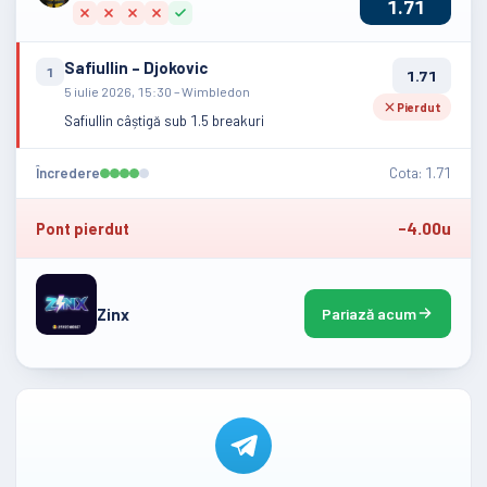
1.71
Safiullin – Djokovic
1
1.71
5 iulie 2026, 15:30 – Wimbledon
Pierdut
Safiullin câștigă sub 1.5 breakuri
Încredere
Cota: 1.71
-4.00u
Pont pierdut
Pariază acum
Zinx