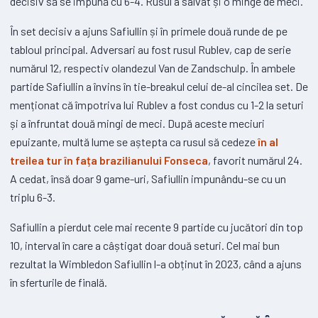
decisiv să se impună cu 6-4. Rusul a salvat și o minge de meci.
În set decisiv a ajuns Safiullin și în primele două runde de pe
tabloul principal. Adversari au fost rusul Rublev, cap de serie
numărul 12, respectiv olandezul Van de Zandschulp. În ambele
partide Safiullin a învins în tie-breakul celui de-al cincilea set. De
menționat că împotriva lui Rublev a fost condus cu 1-2 la seturi
și a înfruntat două mingi de meci. După aceste meciuri
epuizante, multă lume se aștepta ca rusul să cedeze
în al
treilea tur în fața brazilianului Fonseca
, favorit numărul 24.
A cedat, însă doar 9 game-uri, Safiullin impunându-se cu un
triplu 6-3.
Safiullin a pierdut cele mai recente 9 partide cu jucători din top
10, interval în care a câștigat doar două seturi. Cel mai bun
rezultat la Wimbledon Safiullin l-a obținut în 2023, când a ajuns
în sferturile de finală.