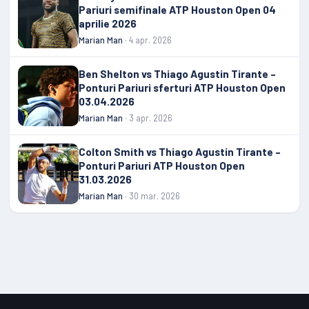
Pariuri semifinale ATP Houston Open 04
aprilie 2026
Marian Man
· 4 apr. 2026
Ben Shelton vs Thiago Agustin Tirante –
Ponturi Pariuri sferturi ATP Houston Open
03.04.2026
Marian Man
· 3 apr. 2026
Colton Smith vs Thiago Agustin Tirante –
Ponturi Pariuri ATP Houston Open
31.03.2026
Marian Man
· 30 mar. 2026