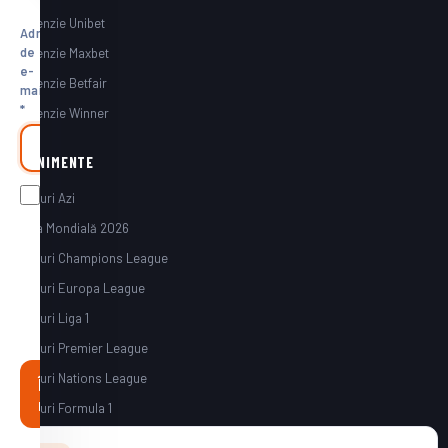
Recenzie Unibet
Adresa
de
Recenzie Maxbet
e-
Recenzie Betfair
mail
*
Recenzie Winner
EVENIMENTE
Sunt de acord să
Meciuri Azi
primesc
Cupa Mondială 2026
newsletterul
XBets și am citit
Ponturi Champions League
Politica de
confidențialitate.
Ponturi Europa League
Mă pot dezabona
Ponturi Liga 1
oricând, dintr-un
click.
*
Ponturi Premier League
Ponturi Nations League
Învârte
roata
Ponturi Formula 1