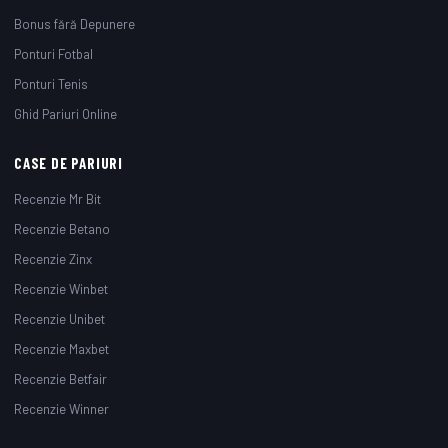
Bonus fără Depunere
Ponturi Fotbal
Ponturi Tenis
Ghid Pariuri Online
CASE DE PARIURI
Recenzie Mr Bit
Recenzie Betano
Recenzie Zinx
Recenzie Winbet
Recenzie Unibet
Recenzie Maxbet
Recenzie Betfair
Recenzie Winner