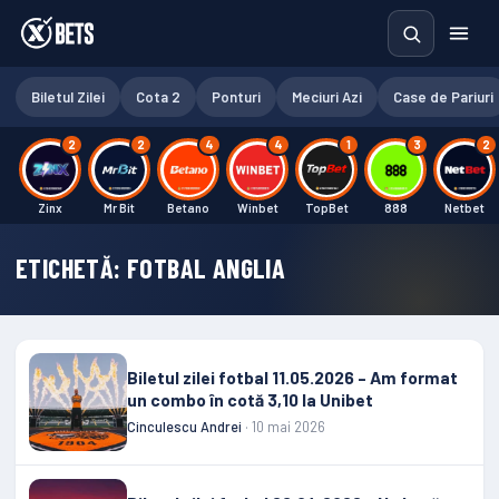
Biletul Zilei
Cota 2
Ponturi
Meciuri Azi
Case de Pariuri
2
2
4
4
1
3
2
Zinx
Mr Bit
Betano
Winbet
TopBet
888
Netbet
ETICHETĂ:
FOTBAL ANGLIA
Biletul zilei fotbal 11.05.2026 – Am format
un combo în cotă 3,10 la Unibet
Cinculescu Andrei
· 10 mai 2026