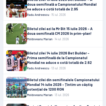
doua semifinală a Campionatului Mondial
ne aduce o cotă totală de 2.95
Radu Andreescu
· 15 iul. 2026
Biletul zilei azi la Mr Bit 15 iulie 2026 – A
doua semifinală CM 2026 în prim-plan!
Moldoveanu Marian
· 14 iul. 2026
Biletul zilei 14 iulie 2026 Bet Builder –
Prima semifinală de la Campionatul
Mondial ne aduce o cotă totală de 2.62
Radu Andreescu
· 13 iul. 2026
Biletul zilei din semifinalele Campionatului
Mondial 14 iulie 2026 – Țintim un câștig
potențial de 1200 RON
Moldoveanu Marian
· 13 iul. 2026