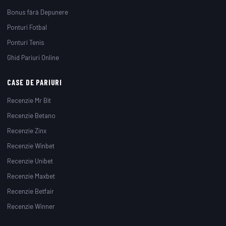
Bonus fără Depunere
Ponturi Fotbal
Ponturi Tenis
Ghid Pariuri Online
CASE DE PARIURI
Recenzie Mr Bit
Recenzie Betano
Recenzie Zinx
Recenzie Winbet
Recenzie Unibet
Recenzie Maxbet
Recenzie Betfair
Recenzie Winner