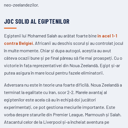
neo-zeelandezilor.
JOC SOLID AL EGIPTENILOR
Egiptenii lui Mohamed Salah au arătat foarte bine
în acel 1-1
contra Belgiei
. Africanii au deschis scorul și au controlat jocul
în multe momente. Chiar și dupa autogol, aceștia au avut
câteva ocazii bune și pe final păreau să fie mai proaspeți. Cu o
victorie în fața reprezentativei din Noua Zeelandă, Egipt și-ar
putea asigura în mare locul pentru fazele eliminatorii.
Adversara nu este în teorie una foarte dificilă. Noua Zeelandă a
terminat la egalitate cu Iran, scor 2-2. Marele avantaj al
egiptenilor este acela că au în echipă doi jucători
experimentați, ce pot gestiona meciurile importante. Este
vorba despre starurile din Premier League, Marmoush și Salah.
Atacantul celor de la Liverpool și-a încheiat aventura pe