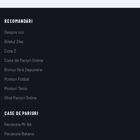
RECOMANDĂRI
Despre noi
Biletul Zilei
Cota 2
Case de Pariuri Online
Bonus fără Depunere
Ponturi Fotbal
Ponturi Tenis
Ghid Pariuri Online
CASE DE PARIURI
Recenzie Mr Bit
Recenzie Betano