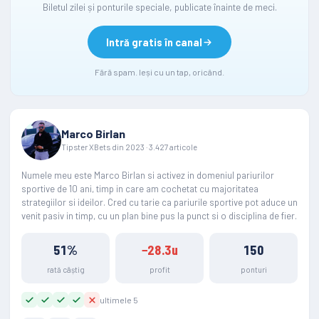
Biletul zilei și ponturile speciale, publicate înainte de meci.
Intră gratis în canal
Fără spam. Ieși cu un tap, oricând.
Marco Birlan
Tipster XBets din 2023 · 3.427 articole
Numele meu este Marco Birlan si activez in domeniul pariurilor
sportive de 10 ani, timp in care am cochetat cu majoritatea
strategiilor si ideilor. Cred cu tarie ca pariurile sportive pot aduce un
venit pasiv in timp, cu un plan bine pus la punct si o disciplina de fier.
51%
−28.3u
150
rată câștig
profit
ponturi
ultimele 5