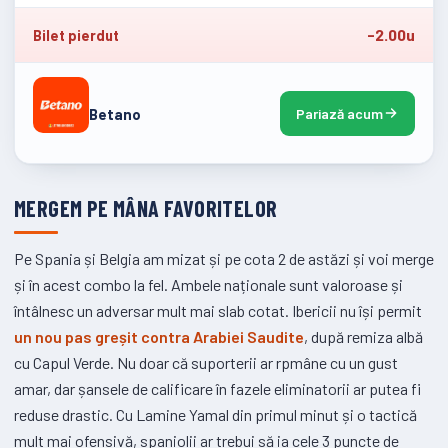
-2.00u
Bilet pierdut
Pariază acum
Betano
MERGEM PE MÂNA FAVORITELOR
Pe Spania și Belgia am mizat și pe cota 2 de astăzi și voi merge
și în acest combo la fel. Ambele naționale sunt valoroase și
întâlnesc un adversar mult mai slab cotat. Ibericii nu își permit
un nou pas greșit contra Arabiei Saudite
, după remiza albă
cu Capul Verde. Nu doar că suporterii ar rpmâne cu un gust
amar, dar șansele de calificare în fazele eliminatorii ar putea fi
reduse drastic. Cu Lamine Yamal din primul minut și o tactică
mult mai ofensivă, spaniolii ar trebui să ia cele 3 puncte de