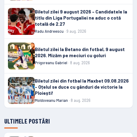
Biletul zilei 9 august 2026 – Candidatele la
titlu din Liga Portugaliei ne aduc o cotă
totală de 2.27
Radu Andreescu
· 9 aug. 2026
Biletul zilei la Betano din fotbal, 9 august
2026. Mizăm pe meciuri cu goluri
Prigoreanu Gabriel
· 8 aug. 2026
Biletul zilei din fotbal la Maxbet 09.08.2026
– Oțelul se duce cu gânduri de victorie la
Ploiești!
Moldoveanu Marian
· 8 aug. 2026
ULTIMELE POSTĂRI