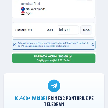
10.400+ PARIORI
PRIMESC PONTURILE PE
TELEGRAM