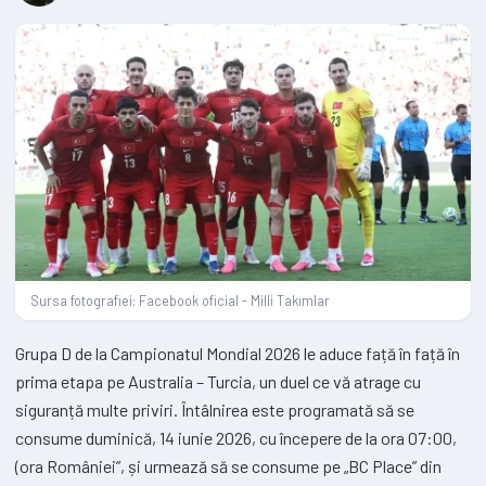
Sursa fotografiei: Facebook oficial - Milli Takımlar
Grupa D de la Campionatul Mondial 2026 le aduce față în față în
prima etapa pe Australia – Turcia, un duel ce vă atrage cu
siguranță multe priviri. Întâlnirea este programată să se
consume duminică, 14 iunie 2026, cu începere de la ora 07:00,
(ora României”, și urmează să se consume pe „BC Place” din