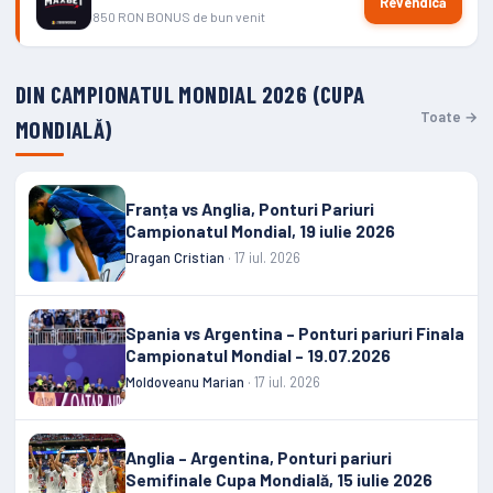
Revendică
850 RON BONUS de bun venit
DIN CAMPIONATUL MONDIAL 2026 (CUPA
Toate →
MONDIALĂ)
Franța vs Anglia, Ponturi Pariuri
Campionatul Mondial, 19 iulie 2026
Dragan Cristian
· 17 iul. 2026
Spania vs Argentina – Ponturi pariuri Finala
Campionatul Mondial – 19.07.2026
Moldoveanu Marian
· 17 iul. 2026
Anglia – Argentina, Ponturi pariuri
Semifinale Cupa Mondială, 15 iulie 2026