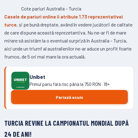
Cote pariuri Australia – Turcia
Casele de pariuri online îi atribuie 1.73 reprezentativei
turce
, și pe bună dreptate, având în vedere jucătorii de calitate
de care dispune această reprezetantiva. Nu ne-ar fi de mare
mirare să asistăm la o eventual surpriză în Australia – Turcia,
aici unde un triumf al australienilor ne-ar aduce un profit foarte
frumos, de 5 ori mai mare la ora actuală.
Unibet
Primul pariu fără risc până la 750 RON · 18+
Pariază acum
TURCIA REVINE LA CAMPIONATUL MONDIAL DUPĂ
24 DE ANI!