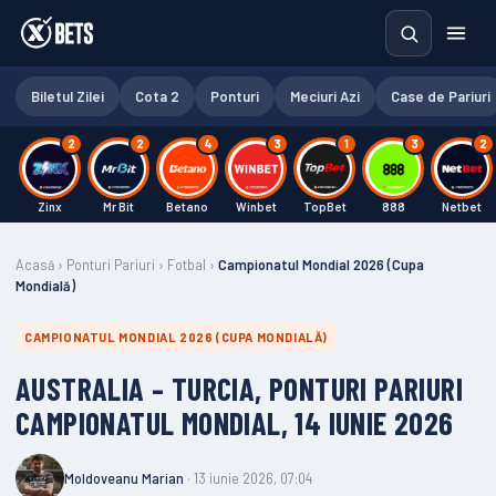
Biletul Zilei
Cota 2
Ponturi
Meciuri Azi
Case de Pariuri
2
2
4
3
1
3
2
Zinx
Mr Bit
Betano
Winbet
TopBet
888
Netbet
Acasă
›
Ponturi Pariuri
›
Fotbal
›
Campionatul Mondial 2026 (Cupa
Mondială)
CAMPIONATUL MONDIAL 2026 (CUPA MONDIALĂ)
AUSTRALIA – TURCIA, PONTURI PARIURI
CAMPIONATUL MONDIAL, 14 IUNIE 2026
Moldoveanu Marian
· 13 iunie 2026, 07:04