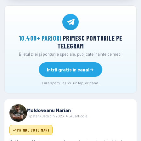
10.400+ PARIORI
PRIMESC PONTURILE PE
TELEGRAM
Biletul zilei și ponturile speciale, publicate înainte de meci.
Intră gratis în canal
Fără spam. Ieși cu un tap, oricând.
Moldoveanu Marian
Tipster XBets din 2023 · 4.545 articole
PRINDE COTE MARI