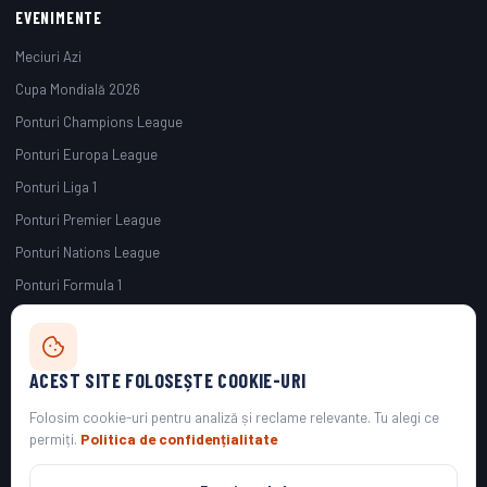
EVENIMENTE
Meciuri Azi
Cupa Mondială 2026
Ponturi Champions League
Ponturi Europa League
Ponturi Liga 1
Ponturi Premier League
Ponturi Nations League
Ponturi Formula 1
Decizia ONJN nr.191/17.04.2026, Licența: L2260797Y001731
ACEST SITE FOLOSEȘTE COOKIE-URI
Accesul interzis persoanelor sub 18 ani
Joc responsabil!
Folosim cookie-uri pentru analiză și reclame relevante. Tu alegi ce
permiți.
Politica de confidențialitate
Termeni și condiții
Politica Cookies
Politica de confidențialitate
Contact
Setări cookie-uri