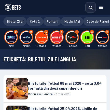
Biletul Zilei
Cota 2
Ponturi
Meciuri Azi
Case de Pariuri
2
2
4
3
1
3
2
Zinx
Mr Bit
Betano
Winbet
TopBet
888
Netbet
ETICHETĂ:
BILETUL ZILEI ANGLIA
Biletul zilei fotbal 08 mai 2026 – cota 3,04
formată din două super dueluri
Cinculescu Andrei
· 7 mai 2026
Biletul zilei fotbal 25.04.2026, Liniile de