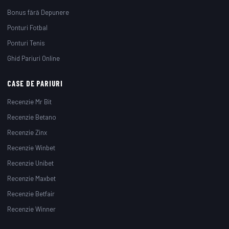
Bonus fără Depunere
Ponturi Fotbal
Ponturi Tenis
Ghid Pariuri Online
CASE DE PARIURI
Recenzie Mr Bit
Recenzie Betano
Recenzie Zinx
Recenzie Winbet
Recenzie Unibet
Recenzie Maxbet
Recenzie Betfair
Recenzie Winner