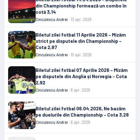
din Championship formează un combo în
cotă 3,14
Cinculescu Andrei
· 13 apr. 2026
Biletul zilei fotbal 11 Aprilie 2026 – Mizăm
strict pe disputele din Championship –
Cota 2,87
Cinculescu Andrei
· 10 apr. 2026
Biletul zilei fotbal 07 Aprilie 2026 – Mizăm
pe disputele din Anglia și Norvegia – Cota
2,92
Cinculescu Andrei
· 6 apr. 2026
Biletul zilei fotbal 06.04.2026, Ne bazăm
pe duelurile din Championship – Cota 3,28
Cinculescu Andrei
· 6 apr. 2026