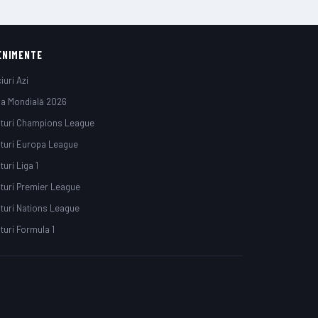
ENIMENTE
iuri Azi
a Mondială 2026
turi Champions League
turi Europa League
turi Liga 1
turi Premier League
turi Nations League
turi Formula 1