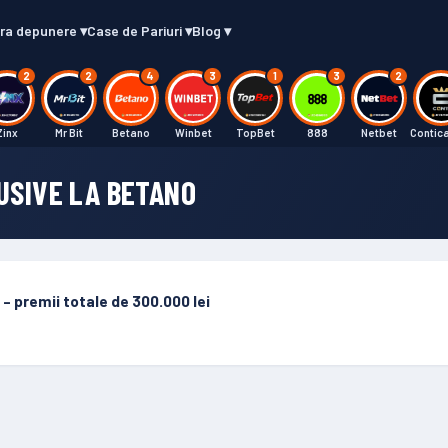
ra depunere ▾
Case de Pariuri ▾
Blog ▾
2
2
4
3
1
3
2
Zinx
Mr Bit
Betano
Winbet
TopBet
888
Netbet
Contic
USIVE LA BETANO
– premii totale de 300.000 lei