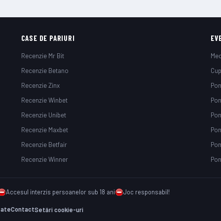
CASE DE PARIURI
EV
Recenzie Mr Bit
Mec
Recenzie Betano
Cup
Recenzie Zinx
Pon
Recenzie Winbet
Pon
Recenzie Unibet
Pon
Recenzie Maxbet
Pon
Recenzie Betfair
Pon
Recenzie Winner
Pon
Accesul interzis persoanelor sub 18 ani
Joc responsabil!
tate
Contact
Setări cookie-uri