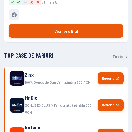
ultimele 5
Vezi profilul
TOP CASE DE PARIURI
Toate →
Zinx
Revendică
100% Bonus de Bun Venit până la 200 RON
Mr Bit
Revendică
BONUS EXCLUSIV Pariu gratuit până la 600
RON
Betano