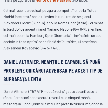
finală pe zgura de la
Monte Carlo Masters
(Monaco).
Cel mai recent a evoluat pe zgura competițiilor de la Mutua
Madrid Masters (Spania) – învins în turul trei de belgianul
Alexander Blockx (6-7 3-6), apoi la Roma Open (Italia) – eliminat
în turul doi de argentinianul Mariano Navone (6-7 6-7), și-n fine,
cel mai recent la Hamburg Open (Germania) – învins într-un set
decisiv în faza optimilor de finală de ”outsider„-ul american
Aleksandar Kovacevic (6-4 5-7 4-6).
DANIEL ALTMAIER, NEAMȚUL E CAPABIL SĂ PUNĂ
PROBLEME ORICĂRUI ADVERSAR PE ACEST TIP DE
SUPRAFAȚĂ LENTĂ
Daniel Altmaier (#57 ATP – douăzeci și șapte de ani) este la
rându-i dreptaci dar execută reverul cu o singură mână,
măsoară în jur de 1,88m și a mai luat parte la turneul major de la