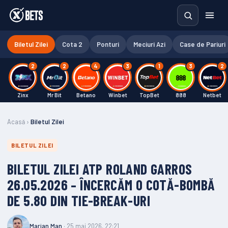
Biletul Zilei
Cota 2
Ponturi
Meciuri Azi
Case de Pariuri
2
2
4
3
1
3
2
Zinx
Mr Bit
Betano
Winbet
TopBet
888
Netbet
Acasă
›
Biletul Zilei
BILETUL ZILEI
BILETUL ZILEI ATP ROLAND GARROS
26.05.2026 – ÎNCERCĂM O COTĂ-BOMBĂ
DE 5.80 DIN TIE-BREAK-URI
Marian Man
· 25 mai 2026, 22:21