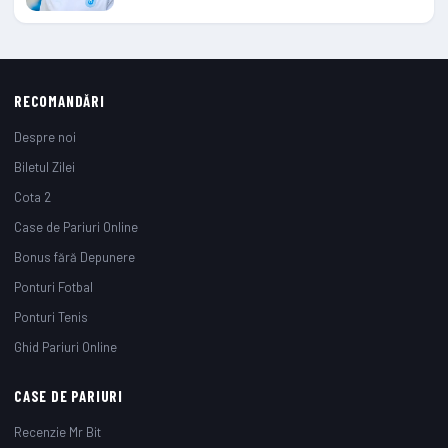
RECOMANDĂRI
Despre noi
Biletul Zilei
Cota 2
Case de Pariuri Online
Bonus fără Depunere
Ponturi Fotbal
Ponturi Tenis
Ghid Pariuri Online
CASE DE PARIURI
Recenzie Mr Bit