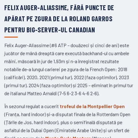
FELIX AUGER-ALIASSIME, FĂRĂ PUNCTE DE
APĂRAT PE ZGURA DE LA ROLAND GARROS
PENTRU BIG-SERVER-UL CANADIAN
Felix Auger-Aliassime (#6 ATP – douăzeci și cinci de ani) este
jucător de mână dreaptă care execută backhand-ul cu ambele
mâini, măsoară în jur de 1,93m și n-a înregistrat rezultate
notabile de-a lungul carierei pe zgura de la French Open: 2018
(calificări), 2020, 2021 (primul tur), 2022 (faza optimilor), 2023
(primul tur), 2024 (faza optimilor) și 2025 – eliminat în primul tur
de italianul Matteo Arnaldi (7-5 6-2 3-6 4-6 2-6).
În sezonul regulat a cucerit
trofeul de la Montpellier Open
(Franța, hard indoor) și-a disputat finala de la Rotterdam Open
(Țările de Jos, hard indoor), plus o semifinală disputată pe
asfaltul de la Dubai Open (Emiratele Arabe Unite) și un sfert de