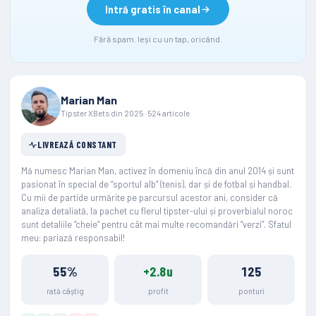
Intră gratis în canal
Fără spam. Ieși cu un tap, oricând.
Marian Man
Tipster XBets din 2025 · 524 articole
LIVREAZĂ CONSTANT
Mă numesc Marian Man, activez în domeniu încă din anul 2014 și sunt
pasionat în special de “sportul alb” (tenis), dar și de fotbal și handbal.
Cu mii de partide urmărite pe parcursul acestor ani, consider că
analiza detaliată, la pachet cu flerul tipster-ului și proverbialul noroc
sunt detaliile “cheie” pentru cât mai multe recomandări “verzi”. Sfatul
meu: pariază responsabil!
55%
+2.8u
125
rată câștig
profit
ponturi