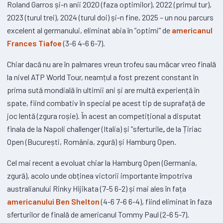
Roland Garros și-n anii 2020 (faza optimilor), 2022 (primul tur),
2023 (turul trei), 2024 (turul doi) și-n fine, 2025 – un nou parcurs
excelent al germanului, eliminat abia în ”optimi” de
americanul
Frances Tiafoe
(3-6 4-6 6-7).
Chiar dacă nu are în palmares vreun trofeu sau măcar vreo finală
la nivel ATP World Tour, neamțul a fost prezent constant în
prima sută mondială în ultimii ani și are multă experiență în
spate, fiind combativ în special pe acest tip de suprafață de
joc lentă (zgura roșie). În acest an competițional a disputat
finala de la Napoli challenger (Italia) și ”sferturile„ de la Țiriac
Open (București, România, zgură) și Hamburg Open.
Cel mai recent a evoluat chiar la Hamburg Open (Germania,
zgură), acolo unde obținea victorii importante împotriva
australianului Rinky Hijikata (7-5 6-2) și mai ales în fața
americanului Ben Shelton
(4-6 7-6 6-4), fiind eliminat în faza
sferturilor de finală de americanul Tommy Paul (2-6 5-7).