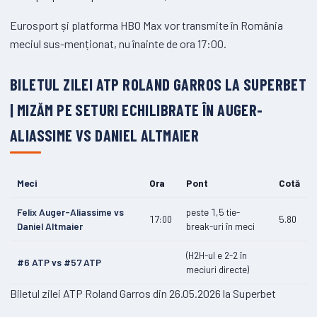
Eurosport și platforma HBO Max vor transmite în România
meciul sus-menționat, nu înainte de ora 17:00.
BILETUL ZILEI ATP ROLAND GARROS LA SUPERBET
| MIZĂM PE SETURI ECHILIBRATE ÎN AUGER-
ALIASSIME VS DANIEL ALTMAIER
Meci
Ora
Pont
Cotă
Felix Auger-Aliassime vs
peste 1,5 tie-
17:00
5.80
Daniel Altmaier
break-uri în meci
(H2H-ul e 2-2 în
#6 ATP vs #57 ATP
meciuri directe)
Biletul zilei ATP Roland Garros din 26.05.2026 la Superbet