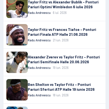
Taylor Fritz vs Alexander Bublik – Ponturi
Pariuri Optimi Wimbledon 6 iulie 2026
Radu Andreescu
· 6 iul. 2026
Taylor Fritz vs Frances Tiafoe – Ponturi
Pariuri Finala ATP Halle 21.06.2026
Radu Andreescu
· 21 iun. 2026
Alexander Zverev vs Taylor Fritz – Ponturi
Pariuri Semifinale Halle 20.06.2026
Radu Andreescu
· 19 iun. 2026
Ben Shelton vs Taylor Fritz – Ponturi
Pariuri Sferturi ATP Halle 19 iunie 2026
Radu Andreescu
· 18 iun. 2026