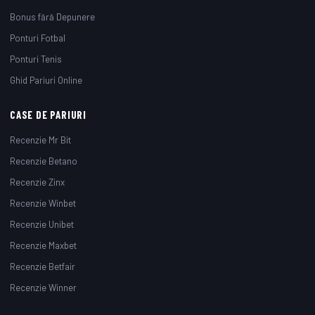
Bonus fără Depunere
Ponturi Fotbal
Ponturi Tenis
Ghid Pariuri Online
CASE DE PARIURI
Recenzie Mr Bit
Recenzie Betano
Recenzie Zinx
Recenzie Winbet
Recenzie Unibet
Recenzie Maxbet
Recenzie Betfair
Recenzie Winner