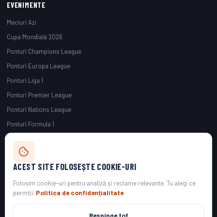
EVENIMENTE
Meciuri Azi
Cupa Mondială 2026
Ponturi Champions League
Ponturi Europa League
Ponturi Liga 1
Ponturi Premier League
Ponturi Nations League
Ponturi Formula 1
Decizia ONJN nr.191/17.04.2026, Licența: L2260797Y001731
ACEST SITE FOLOSEȘTE COOKIE-URI
Accesul interzis persoanelor sub 18 ani
Joc responsabil!
Folosim cookie-uri pentru analiză și reclame relevante. Tu alegi ce
permiți.
Politica de confidențialitate
Termeni și condiții
Politica Cookies
Politica de confidențialitate
Contact
Setări cookie-uri
Respinge tot