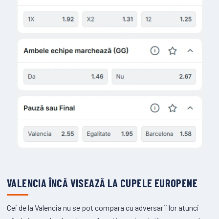
VALENCIA ÎNCĂ VISEAZĂ LA CUPELE EUROPENE
Cei de la Valencia nu se pot compara cu adversarii lor atunci