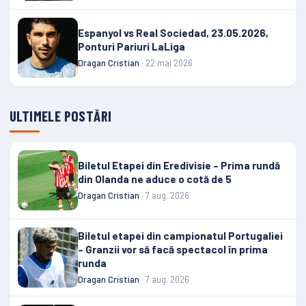
Espanyol vs Real Sociedad, 23.05.2026,
Ponturi Pariuri LaLiga
Dragan Cristian
· 22 mai 2026
ULTIMELE POSTĂRI
Biletul Etapei din Eredivisie – Prima rundă
din Olanda ne aduce o cotă de 5
Dragan Cristian
· 7 aug. 2026
Biletul etapei din campionatul Portugaliei
– Granzii vor să facă spectacol în prima
runda
Dragan Cristian
· 7 aug. 2026