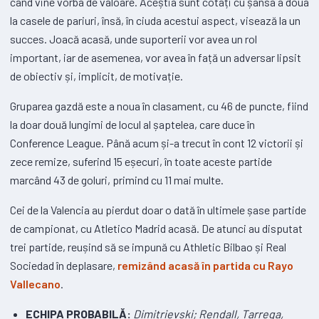
când vine vorba de valoare. Aceștia sunt cotați cu șansa a doua
la casele de pariuri, însă, în ciuda acestui aspect, visează la un
succes. Joacă acasă, unde suporterii vor avea un rol
important, iar de asemenea, vor avea în față un adversar lipsit
de obiectiv și, implicit, de motivație.
Gruparea gazdă este a noua în clasament, cu 46 de puncte, fiind
la doar două lungimi de locul al șaptelea, care duce în
Conference League. Până acum și-a trecut în cont 12 victorii și
zece remize, suferind 15 eșecuri, în toate aceste partide
marcând 43 de goluri, primind cu 11 mai multe.
Cei de la Valencia au pierdut doar o dată în ultimele șase partide
de campionat, cu Atletico Madrid acasă. De atunci au disputat
trei partide, reușind să se impună cu Athletic Bilbao și Real
Sociedad în deplasare,
remizând acasă în partida cu Rayo
Vallecano
.
ECHIPA PROBABILĂ:
Dimitrievski; Rendall, Tarrega,