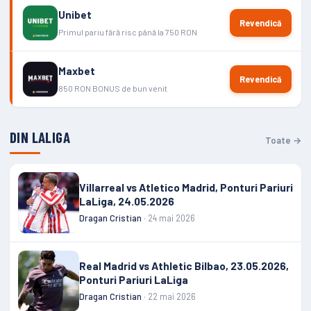
Unibet
Revendică
Primul pariu fără risc până la 750 RON
Maxbet
Revendică
850 RON BONUS de bun venit
DIN LALIGA
Toate →
Villarreal vs Atletico Madrid, Ponturi Pariuri
LaLiga, 24.05.2026
Dragan Cristian
· 24 mai 2026
Real Madrid vs Athletic Bilbao, 23.05.2026,
Ponturi Pariuri LaLiga
Dragan Cristian
· 22 mai 2026