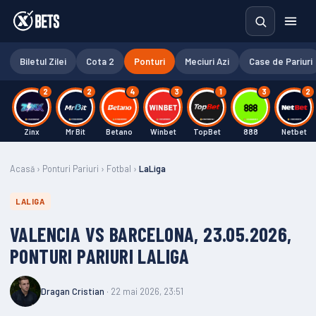
Biletul Zilei
Cota 2
Ponturi
Meciuri Azi
Case de Pariuri
2
2
4
3
1
3
2
Zinx
Mr Bit
Betano
Winbet
TopBet
888
Netbet
Acasă
›
Ponturi Pariuri
›
Fotbal
›
LaLiga
LALIGA
VALENCIA VS BARCELONA, 23.05.2026,
PONTURI PARIURI LALIGA
Dragan Cristian
· 22 mai 2026, 23:51