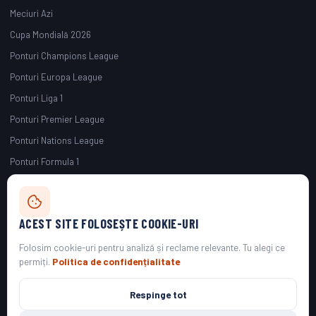
Meciuri Azi
Cupa Mondială 2026
Ponturi Champions League
Ponturi Europa League
Ponturi Liga 1
Ponturi Premier League
Ponturi Nations League
Ponturi Formula 1
Decizia ONJN nr.191/17.04.2026, Licența: L2260797Y001731
ACEST SITE FOLOSEȘTE COOKIE-URI
Accesul interzis persoanelor sub 18 ani
Joc responsabil!
Folosim cookie-uri pentru analiză și reclame relevante. Tu alegi ce
permiți.
Politica de confidențialitate
Termeni și condiții
Politica Cookies
Politica de confidențialitate
Contact
Setări cookie-uri
Respinge tot
Politica linkurilor:
Unele linkuri de pe XBets.ro sunt linkuri de afiliere. Dacă dați
click pe acestea și vă creați un cont la una dintre agențiile de pariuri recomandate,