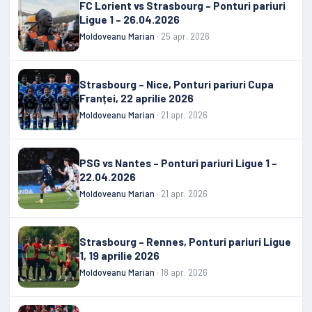
FC Lorient vs Strasbourg – Ponturi pariuri
Ligue 1 – 26.04.2026
Moldoveanu Marian
· 25 apr. 2026
Strasbourg – Nice, Ponturi pariuri Cupa
Franței, 22 aprilie 2026
Moldoveanu Marian
· 21 apr. 2026
PSG vs Nantes – Ponturi pariuri Ligue 1 –
22.04.2026
Moldoveanu Marian
· 21 apr. 2026
Strasbourg – Rennes, Ponturi pariuri Ligue
1, 19 aprilie 2026
Moldoveanu Marian
· 18 apr. 2026