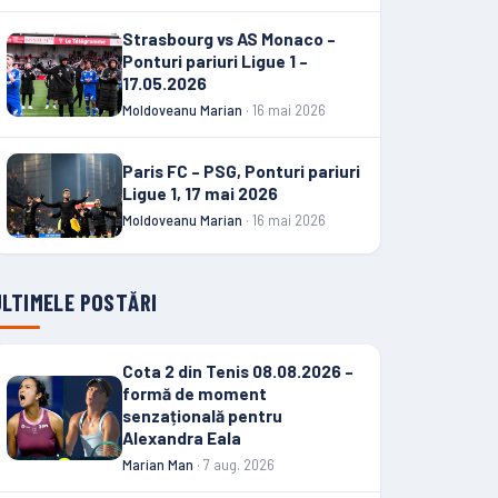
Strasbourg vs AS Monaco –
Ponturi pariuri Ligue 1 –
17.05.2026
Moldoveanu Marian
· 16 mai 2026
Paris FC – PSG, Ponturi pariuri
Ligue 1, 17 mai 2026
Moldoveanu Marian
· 16 mai 2026
ULTIMELE POSTĂRI
Cota 2 din Tenis 08.08.2026 –
formă de moment
senzațională pentru
Alexandra Eala
Marian Man
· 7 aug. 2026