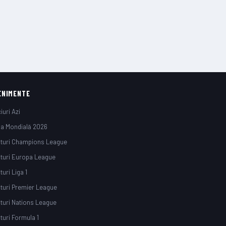
ENIMENTE
iuri Azi
a Mondială 2026
turi Champions League
turi Europa League
turi Liga 1
turi Premier League
turi Nations League
turi Formula 1