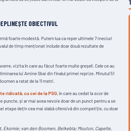
NDEPLINEȘTE OBIECTIVUL
 formă foarte modestă. Putem lua ca reper ultimele 7 meciuri
ervalul de timp menționat include doar două rezultate de
xerre, vizita în care au făcut foarte multe greșeli. Cele ce au
liminarea lui Amine Sbai din finalul primei reprize. Minutul 51
Boomen a ratat de la 11 metri.
te ridicată, cu cei de la PSG
, în care au cedat la scor de
 de puncte, și ar mai avea nevoie doar de un punct pentru a se
imei etape dețin cea mai slabă ofensivă din competiție, cu doar
rt, Ekomie; van den Boomen, Belkebla; Mouton, Capelle,