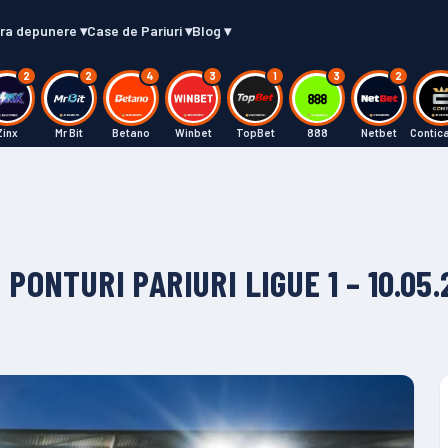
ra depunere ▾
Case de Pariuri ▾
Blog ▾
2
2
4
3
1
3
2
Zinx
Mr Bit
Betano
Winbet
TopBet
888
Netbet
Contic
PONTURI PARIURI LIGUE 1 – 10.05