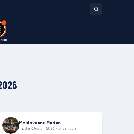
1
azino
.2026
Moldoveanu Marian
Tipster XBets din 2023 · 4.545 articole