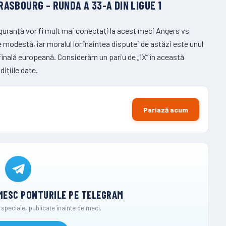
SBOURG – RUNDA A 33-A DIN LIGUE 1
uranță vor fi mult mai conectați la acest meci Angers vs
modestă, iar moralul lor înaintea disputei de astăzi este unul
finală europeană. Considerăm un pariu de „1X” în această
dițiile date.
Pariază acum
MESC PONTURILE PE TELEGRAM
le speciale, publicate înainte de meci.