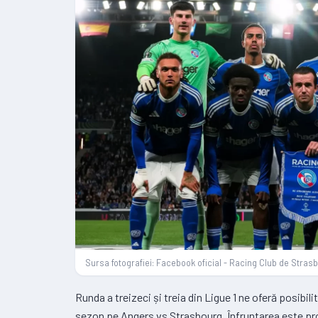
Sursa fotografiei: Facebook oficial - Racing Club de Stra
Runda a treizeci și treia din Ligue 1 ne oferă posibil
sezon pe Angers vs Strasbourg. Înfruntarea este pr