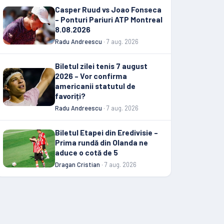
Casper Ruud vs Joao Fonseca
– Ponturi Pariuri ATP Montreal
8.08.2026
Radu Andreescu
· 7 aug. 2026
Biletul zilei tenis 7 august
2026 – Vor confirma
americanii statutul de
favoriți?
Radu Andreescu
· 7 aug. 2026
Biletul Etapei din Eredivisie –
Prima rundă din Olanda ne
aduce o cotă de 5
Dragan Cristian
· 7 aug. 2026