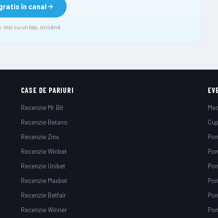
gratis în canal
 Ieși cu un tap, oricând.
CASE DE PARIURI
EV
Recenzie Mr Bit
Mec
Recenzie Betano
Cup
Recenzie Zinx
Pon
Recenzie Winbet
Pon
Recenzie Unibet
Pon
Recenzie Maxbet
Pon
Recenzie Betfair
Pon
Recenzie Winner
Pon