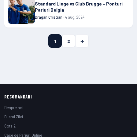
Standard Liege vs Club Brugge – Ponturi
Pariuri Belgia
Dragan Cristian
· 4 aug. 2024
1
2
→
RECOMANDĂRI
Despre noi
Biletul Zilei
Cota 2
Case de Pariuri Online