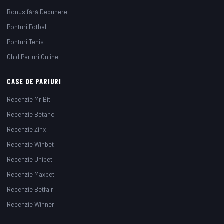
Bonus fără Depunere
Ponturi Fotbal
Ponturi Tenis
Ghid Pariuri Online
CASE DE PARIURI
Recenzie Mr Bit
Recenzie Betano
Recenzie Zinx
Recenzie Winbet
Recenzie Unibet
Recenzie Maxbet
Recenzie Betfair
Recenzie Winner