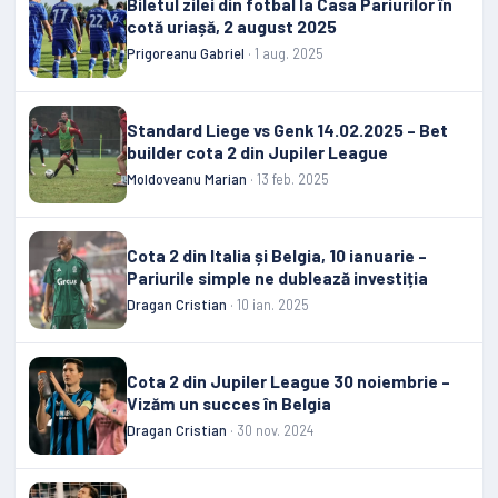
Biletul zilei din fotbal la Casa Pariurilor în
cotă uriașă, 2 august 2025
Prigoreanu Gabriel
· 1 aug. 2025
Standard Liege vs Genk 14.02.2025 – Bet
builder cota 2 din Jupiler League
Moldoveanu Marian
· 13 feb. 2025
Cota 2 din Italia și Belgia, 10 ianuarie –
Pariurile simple ne dublează investiția
Dragan Cristian
· 10 ian. 2025
Cota 2 din Jupiler League 30 noiembrie –
Vizăm un succes în Belgia
Dragan Cristian
· 30 nov. 2024