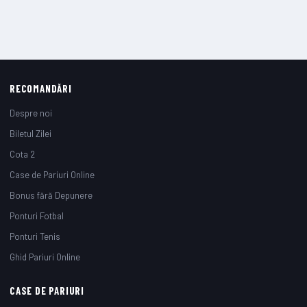
RECOMANDĂRI
Despre noi
Biletul Zilei
Cota 2
Case de Pariuri Online
Bonus fără Depunere
Ponturi Fotbal
Ponturi Tenis
Ghid Pariuri Online
CASE DE PARIURI