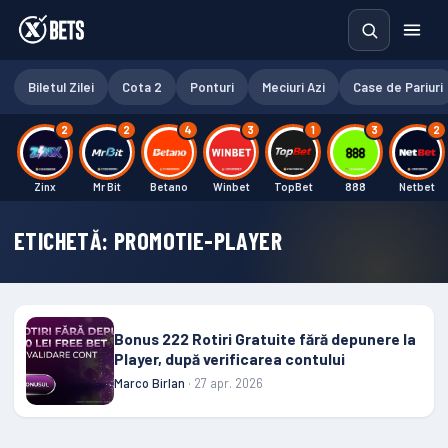
Biletul Zilei
Cota 2
Ponturi
Meciuri Azi
Case de Pariuri
2
2
4
3
1
3
2
Zinx
Mr Bit
Betano
Winbet
TopBet
888
Netbet
ETICHETĂ:
PROMOTIE-PLAYER
Bonus 222 Rotiri Gratuite fără depunere la
Player, după verificarea contului
Marco Birlan
· 27 apr. 2026