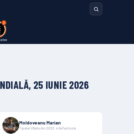
1
azino
NDIALĂ, 25 IUNIE 2026
Moldoveanu Marian
Tipster XBets din 2023 · 4.547 articole