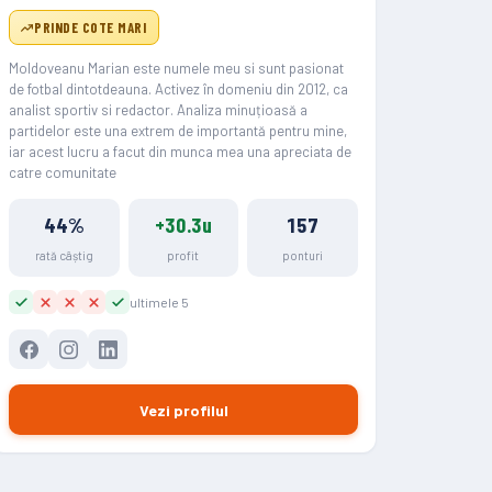
PRINDE COTE MARI
Moldoveanu Marian este numele meu si sunt pasionat
de fotbal dintotdeauna. Activez în domeniu din 2012, ca
analist sportiv si redactor. Analiza minuțioasă a
partidelor este una extrem de importantă pentru mine,
iar acest lucru a facut din munca mea una apreciata de
catre comunitate
44%
+30.3u
157
rată câștig
profit
ponturi
ultimele 5
Vezi profilul