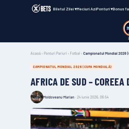
Biletul Zilei ▾
Meciuri Azi
Ponturi ▾
Bonus fa
Acasă
›
Ponturi Pariuri
›
Fotbal
›
Campionatul Mondial 2026 (
CAMPIONATUL MONDIAL 2026 (CUPA MONDIALĂ)
AFRICA DE SUD – COREEA 
Moldoveanu Marian
· 24 iunie 2026, 06:54