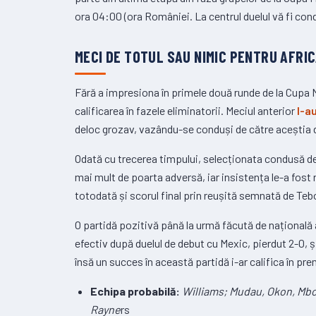
ora 04:00 (ora României. La centrul duelul vă fi cond
MECI DE TOTUL SAU NIMIC PENTRU AFRIC
Fără a impresiona în primele două runde de la Cupa M
calificarea în fazele eliminatorii. Meciul anterior
l-a
deloc grozav, vazându-se conduși de către aceștia
Odată cu trecerea timpului, selecționata condusă de
mai mult de poarta adversă, iar insistența le-a fost 
totodată și scorul final prin reușită semnată de Teb
O partidă pozitivă până la urmă făcută de națională
efectiv după duelul de debut cu Mexic, pierdut 2-0, ș
însă un succes în această partidă i-ar califica în pre
Echipa probabilă:
Williams; Mudau, Okon, Mbo
Rayne
rs