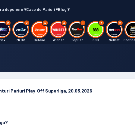
ra depunere ▾
Case de Pariuri ▾
Blog ▾
2
2
4
3
1
3
2
Zinx
Mr Bit
Betano
Winbet
TopBet
888
Netbet
Contic
nturi Pariuri Play-Off Superliga, 20.03.2026
iga?