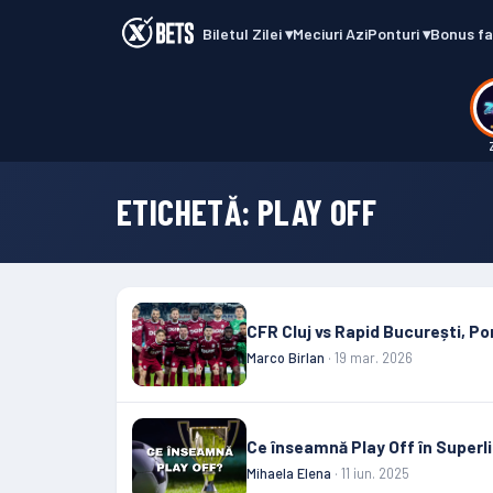
Biletul Zilei ▾
Meciuri Azi
Ponturi ▾
Bonus fa
ETICHETĂ:
PLAY OFF
CFR Cluj vs Rapid București, Po
Marco Birlan
· 19 mar. 2026
Ce înseamnă Play Off în Superl
Mihaela Elena
· 11 iun. 2025