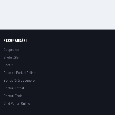
RECOMANDĂRI
Despre noi
Biletul Zilei
Cota 2
Case de Pariuri Online
Bonus fără Depunere
Ponturi Fotbal
Ponturi Tenis
Ghid Pariuri Online