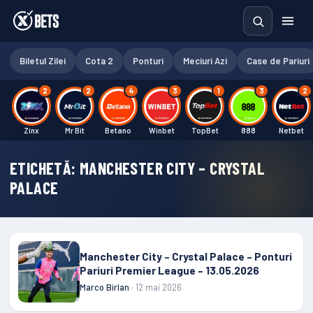
Biletul Zilei
Cota 2
Ponturi
Meciuri Azi
Case de Pariuri
2
2
4
3
1
3
2
Zinx
Mr Bit
Betano
Winbet
TopBet
888
Netbet
ETICHETĂ:
MANCHESTER CITY – CRYSTAL
PALACE
Manchester City – Crystal Palace – Ponturi
Pariuri Premier League – 13.05.2026
Marco Birlan
· 12 mai 2026