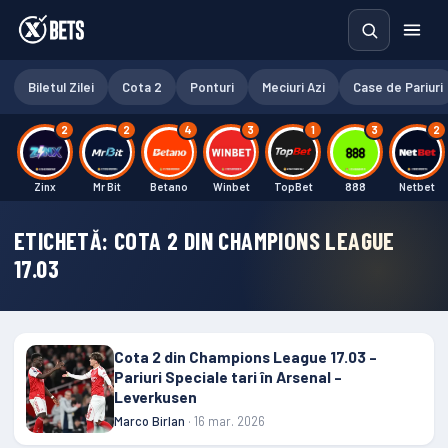
Biletul Zilei
Cota 2
Ponturi
Meciuri Azi
Case de Pariuri
2
2
4
3
1
3
2
Zinx
Mr Bit
Betano
Winbet
TopBet
888
Netbet
ETICHETĂ:
COTA 2 DIN CHAMPIONS LEAGUE
17.03
Cota 2 din Champions League 17.03 –
Pariuri Speciale tari în Arsenal –
Leverkusen
Marco Birlan
· 16 mar. 2026