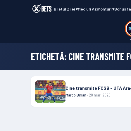
Biletul Zilei ▾
Meciuri Azi
Ponturi ▾
Bonus fa
ETICHETĂ:
CINE TRANSMITE F
Cine transmite FCSB – UTA Arad 
Marco Birlan
· 20 mar. 2026