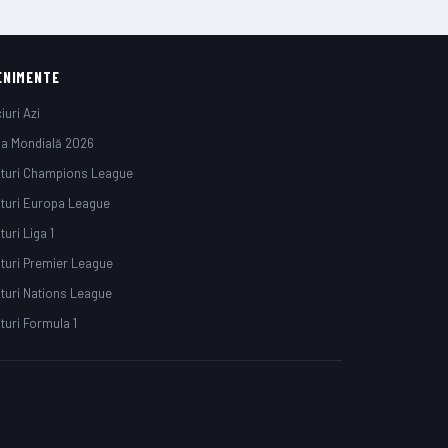
ENIMENTE
iuri Azi
a Mondială 2026
turi Champions League
turi Europa League
turi Liga 1
turi Premier League
turi Nations League
turi Formula 1