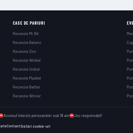
CASE DE PARIURI
EV
Recenzie Mr Bit
Mec
Recenzie Betano
Cup
Recenzie Zinx
Pon
Recenzie Winbet
Pon
Recenzie Unibet
Pon
Recenzie Maxbet
Pon
Recenzie Betfair
Pon
Recenzie Winner
Pon
Accesul interzis persoanelor sub 18 ani
Joc responsabil!
tate
Contact
Setări cookie-uri