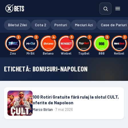
Biletul Zilei
Cota 2
Ponturi
Meciuri Azi
Case de Pariuri
2
2
4
3
1
3
2
Zinx
Mr Bit
Betano
Winbet
TopBet
888
Netbet
ETICHETĂ:
BONUSURI-NAPOLEON
100 Rotiri Gratuite fără rulaj la slotul CULT,
oferite de Napoleon
Marco Birlan
· 7 mai 2026