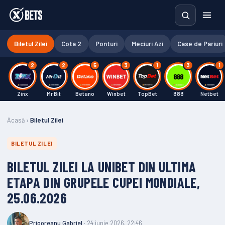
Biletul Zilei
Cota 2
Ponturi
Meciuri Azi
Case de Pariuri
2
2
5
3
1
3
1
Zinx
Mr Bit
Betano
Winbet
TopBet
888
Netbet
Acasă
›
Biletul Zilei
BILETUL ZILEI
BILETUL ZILEI LA UNIBET DIN ULTIMA
ETAPA DIN GRUPELE CUPEI MONDIALE,
25.06.2026
Prigoreanu Gabriel
· 24 iunie 2026, 22:46