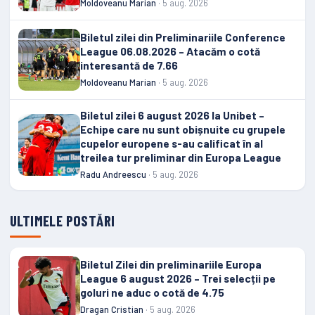
Moldoveanu Marian
· 5 aug. 2026
Biletul zilei din Preliminariile Conference
League 06.08.2026 – Atacăm o cotă
interesantă de 7.66
Moldoveanu Marian
· 5 aug. 2026
Biletul zilei 6 august 2026 la Unibet –
Echipe care nu sunt obișnuite cu grupele
cupelor europene s-au calificat în al
treilea tur preliminar din Europa League
Radu Andreescu
· 5 aug. 2026
ULTIMELE POSTĂRI
Biletul Zilei din preliminariile Europa
League 6 august 2026 – Trei selecții pe
goluri ne aduc o cotă de 4.75
Dragan Cristian
· 5 aug. 2026