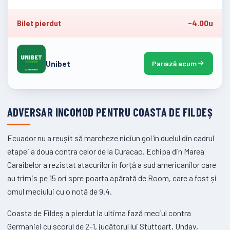
-4.00u
Bilet pierdut
Pariază acum
Unibet
ADVERSAR INCOMOD PENTRU COASTA DE FILDEȘ
Ecuador nu a reușit să marcheze niciun gol în duelul din cadrul
etapei a doua contra celor de la Curacao. Echipa din Marea
Caraibelor a rezistat atacurilor în forță a sud americanilor care
au trimis pe 15 ori spre poarta apărată de Room, care a fost și
omul meciului cu o notă de 9.4.
Coasta de Fildeș a pierdut la ultima fază meciul contra
Germaniei cu scorul de 2-1, jucătorul lui Stuttgart, Undav,