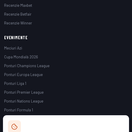
Recenzie Maxbet
Recenzie Betfair
Recenzie Winner
EVENIMENTE
Meciuri Azi
Cupa Mondială 2026
Ponturi Champions League
Ponturi Europa League
Ponturi Liga 1
Ponturi Premier League
Ponturi Nations League
Ponturi Formula 1
Decizia ONJN nr.191/17.04.2026, Licența: L2260797Y001731