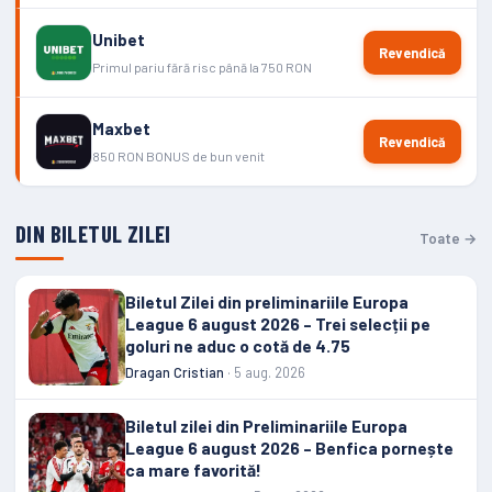
Unibet
Revendică
Primul pariu fără risc până la 750 RON
Maxbet
Revendică
850 RON BONUS de bun venit
DIN BILETUL ZILEI
Toate →
Biletul Zilei din preliminariile Europa
League 6 august 2026 – Trei selecții pe
goluri ne aduc o cotă de 4.75
Dragan Cristian
· 5 aug. 2026
Biletul zilei din Preliminariile Europa
League 6 august 2026 – Benfica pornește
ca mare favorită!