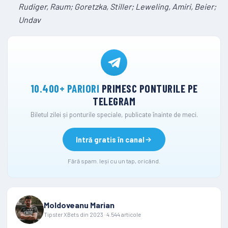
Rudiger, Raum; Goretzka, Stiller; Leweling, Amiri, Beier;
Undav
10.400+ PARIORI
PRIMESC PONTURILE PE
TELEGRAM
Biletul zilei și ponturile speciale, publicate înainte de meci.
Intră gratis în canal
Fără spam. Ieși cu un tap, oricând.
Moldoveanu Marian
Tipster XBets din 2023 · 4.544 articole