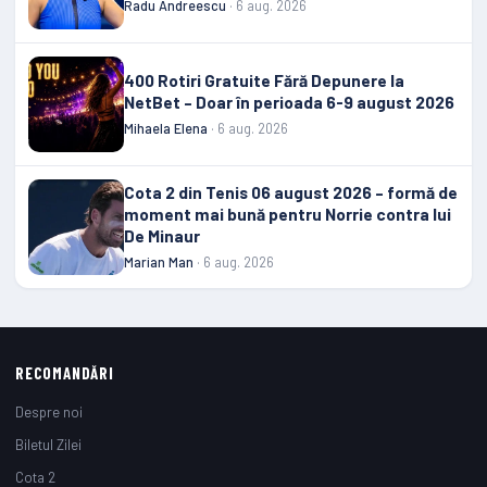
Radu Andreescu
· 6 aug. 2026
400 Rotiri Gratuite Fără Depunere la
NetBet – Doar în perioada 6-9 august 2026
Mihaela Elena
· 6 aug. 2026
Cota 2 din Tenis 06 august 2026 – formă de
moment mai bună pentru Norrie contra lui
De Minaur
Marian Man
· 6 aug. 2026
RECOMANDĂRI
Despre noi
Biletul Zilei
Cota 2