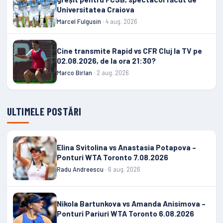
Universitatea Craiova
Marcel Fulgusin
· 4 aug. 2026
Cine transmite Rapid vs CFR Cluj la TV pe
02.08.2026, de la ora 21:30?
Marco Birlan
· 2 aug. 2026
ULTIMELE POSTĂRI
Elina Svitolina vs Anastasia Potapova –
Ponturi WTA Toronto 7.08.2026
Radu Andreescu
· 6 aug. 2026
Nikola Bartunkova vs Amanda Anisimova –
Ponturi Pariuri WTA Toronto 6.08.2026