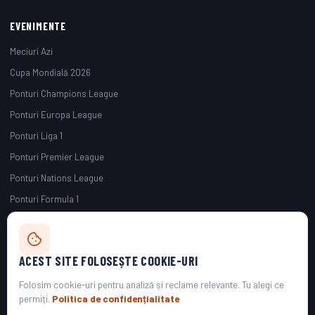
EVENIMENTE
Meciuri Azi
Cupa Mondială 2026
Ponturi Champions League
Ponturi Europa League
Ponturi Liga 1
Ponturi Premier League
Ponturi Nations League
Ponturi Formula 1
Decizia ONJN nr.191/17.04.2026, Licența: L2260797Y001731
ACEST SITE FOLOSEȘTE COOKIE-URI
Accesul interzis persoanelor sub 18 ani
Joc responsabil!
Folosim cookie-uri pentru analiză și reclame relevante. Tu alegi ce
permiți.
Politica de confidențialitate
Termeni și condiții
Politica Cookies
Politica de confidențialitate
Contact
Setări cookie-uri