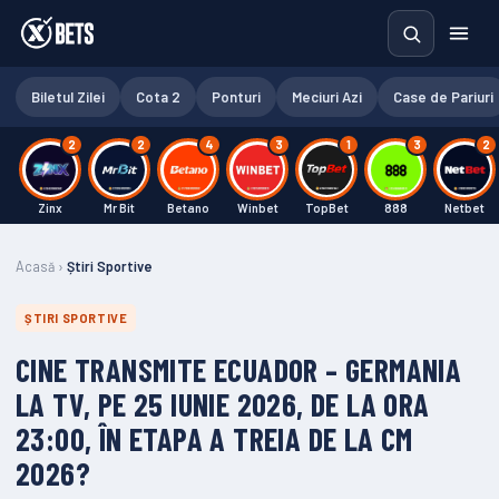
Biletul Zilei
Cota 2
Ponturi
Meciuri Azi
Case de Pariuri
2
2
4
3
1
3
2
Zinx
Mr Bit
Betano
Winbet
TopBet
888
Netbet
Acasă
›
Știri Sportive
ȘTIRI SPORTIVE
CINE TRANSMITE ECUADOR – GERMANIA
LA TV, PE 25 IUNIE 2026, DE LA ORA
23:00, ÎN ETAPA A TREIA DE LA CM
2026?