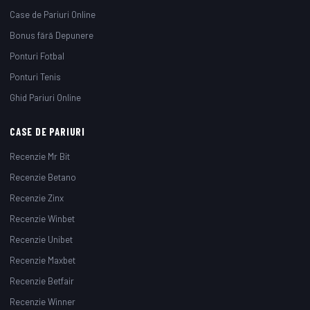
Case de Pariuri Online
Bonus fără Depunere
Ponturi Fotbal
Ponturi Tenis
Ghid Pariuri Online
CASE DE PARIURI
Recenzie Mr Bit
Recenzie Betano
Recenzie Zinx
Recenzie Winbet
Recenzie Unibet
Recenzie Maxbet
Recenzie Betfair
Recenzie Winner