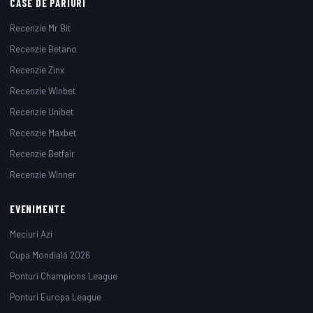
CASE DE PARIURI
Recenzie Mr Bit
Recenzie Betano
Recenzie Zinx
Recenzie Winbet
Recenzie Unibet
Recenzie Maxbet
Recenzie Betfair
Recenzie Winner
EVENIMENTE
Meciuri Azi
Cupa Mondială 2026
Ponturi Champions League
Ponturi Europa League