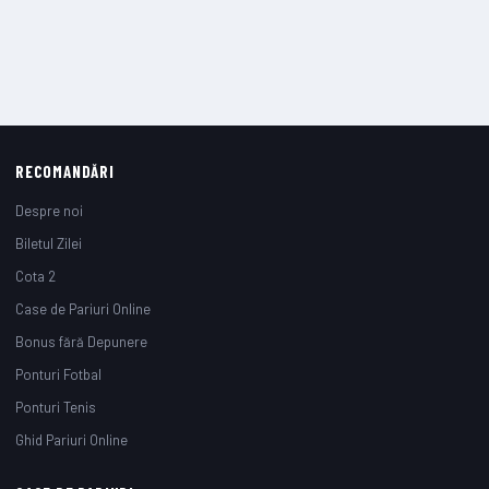
RECOMANDĂRI
Despre noi
Biletul Zilei
Cota 2
Case de Pariuri Online
Bonus fără Depunere
Ponturi Fotbal
Ponturi Tenis
Ghid Pariuri Online